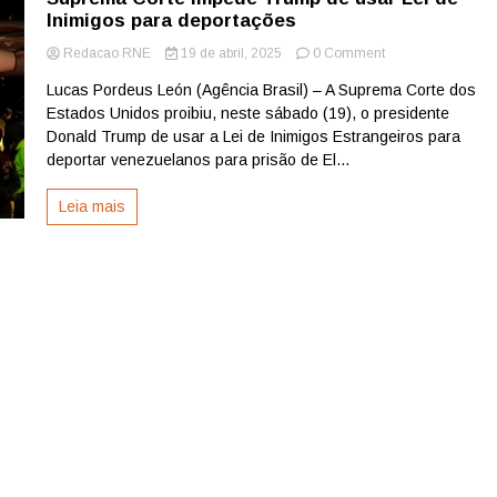
Inimigos para deportações
on
Redacao RNE
19 de abril, 2025
0 Comment
Suprema
Lucas Pordeus León (Agência Brasil) – A Suprema Corte dos
Corte
Estados Unidos proibiu, neste sábado (19), o presidente
impede
Trump
Donald Trump de usar a Lei de Inimigos Estrangeiros para
de
deportar venezuelanos para prisão de El...
usar
Lei
Leia mais
de
Inimigos
para
deportações