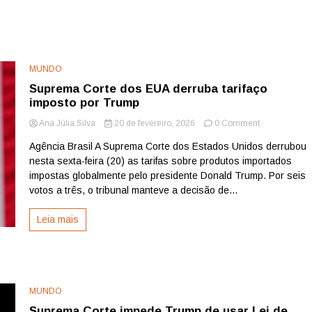
MUNDO
Suprema Corte dos EUA derruba tarifaço
imposto por Trump
on
Ana Júlia Silva
20 de fevereiro, 2026
0 Comment
Suprema
Agência Brasil A Suprema Corte dos Estados Unidos derrubou
Corte
nesta sexta-feira (20) as tarifas sobre produtos importados
dos
EUA
impostas globalmente pelo presidente Donald Trump. Por seis
derruba
votos a três, o tribunal manteve a decisão de...
tarifaço
imposto
Leia mais
por
Trump
MUNDO
Suprema Corte impede Trump de usar Lei de