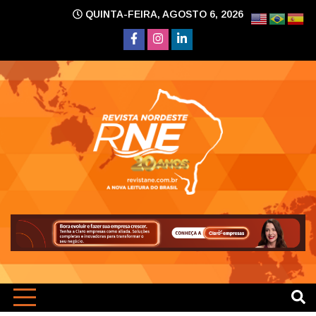
Skip
QUINTA-FEIRA, AGOSTO 6, 2026
to
content
A nova leitura do Brasil
Revi