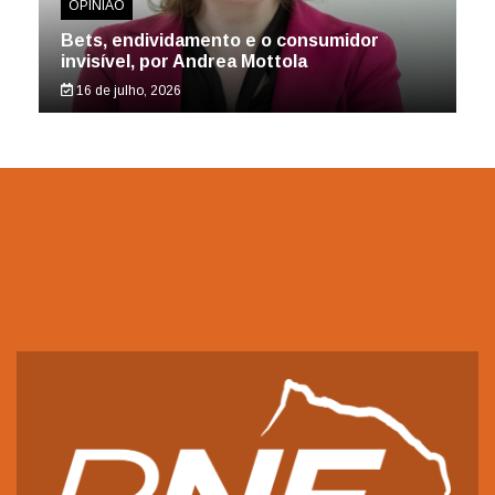
OPINIÃO
Bets, endividamento e o consumidor
invisível, por Andrea Mottola
16 de julho, 2026