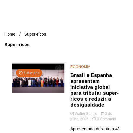
Nord
Home
Super-ricos
Super-ricos
ECONOMIA
6 Minutes
Brasil e Espanha
apresentam
iniciativa global
para tributar super-
ricos e reduzir a
desigualdade
Walter Santos
3 de
on
julho, 2025
0 Comment
Brasil
Apresentada durante a 4ª
e