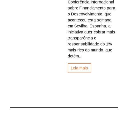
Conferência Internacional
Espanha
apresent
sobre Financiamento para
iniciativa
o Desenvolvimento, que
global
aconteceu esta semana
para
em Sevilha, Espanha, a
tributar
iniciativa quer cobrar mais
super-
transparência e
ricos
e
responsabilidade do 1%
reduzir
mais rico do mundo, que
a
detém...
desiguald
Leia mais