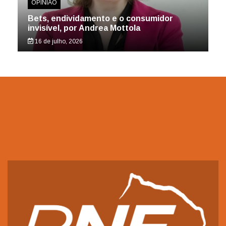
OPINIÃO
Bets, endividamento e o consumidor
invisível, por Andrea Mottola
16 de julho, 2026