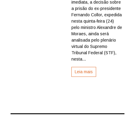
imediata, a decisão sobre
do
STF
a prisão do ex-presidente
se
Fernando Collor, expedida
reúne
nesta quinta-feira (24)
hoje
pelo ministro Alexandre de
para
Moraes, ainda será
analisar
analisada pelo plenário
sobre
prisão
virtual do Supremo
do
Tribunal Federal (STF),
ex-
nesta...
presidente
Fernando
Leia mais
Collor