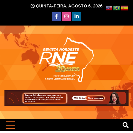
Skip
QUINTA-FEIRA, AGOSTO 6, 2026
to
content
A nova leitura do Brasil
Revi