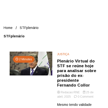
Nord
Home
STFplenário
STFplenário
JUSTIÇA
2 Minutes
Plenário Virtual do
STF se reúne hoje
para analisar sobre
prisão do ex-
presidente
Fernando Collor
Redacao RNE
25 de
on
abril, 2025
0 Comment
Plenário
Mesmo tendo validade
Virtual