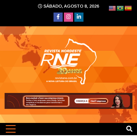
Skip
SÁBADO, AGOSTO 8, 2026
to
content
A nova leitura do Brasil
Revi