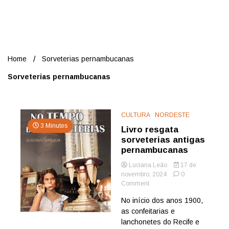
Nord
Home
Sorveterias pernambucanas
Sorveterias pernambucanas
CULTURA
NORDESTE
3 Minutes
Livro resgata
sorveterias antigas
pernambucanas
Luciana Leão
17 de
novembro, 2024
0
on
Comment
Livro
No início dos anos 1900,
resgata
as confeitarias e
sorveterias
antigas
lanchonetes do Recife e
pernambucanas