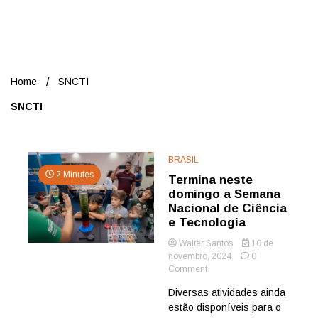
Nord
Home
SNCTI
SNCTI
BRASIL
2 Minutes
Termina neste
domingo a Semana
Nacional de Ciência
e Tecnologia
Walter Santos
10 de
novembro, 2024
0
on
Comment
Termina
Diversas atividades ainda
neste
estão disponíveis para o
domingo