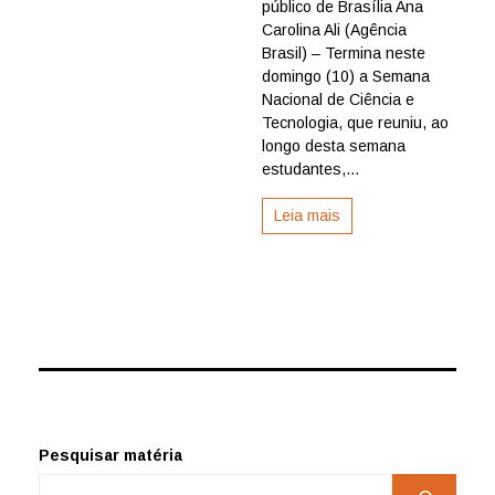
a
público de Brasília Ana
Semana
Carolina Ali (Agência
Nacional
Brasil) – Termina neste
de
domingo (10) a Semana
Ciência
Nacional de Ciência e
e
Tecnologia, que reuniu, ao
Tecnologia
longo desta semana
estudantes,...
Leia mais
Pesquisar matéria