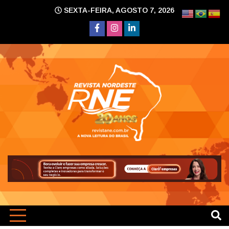
Skip
SEXTA-FEIRA, AGOSTO 7, 2026
to
content
A nova leitura do Brasil
Revi