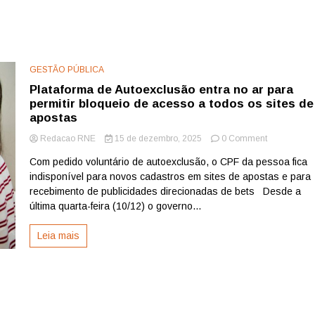
GESTÃO PÚBLICA
Plataforma de Autoexclusão entra no ar para
permitir bloqueio de acesso a todos os sites de
apostas
on
Redacao RNE
15 de dezembro, 2025
0 Comment
Plataforma
Com pedido voluntário de autoexclusão, o CPF da pessoa fica
de
indisponível para novos cadastros em sites de apostas e para
Autoexclusã
entra
recebimento de publicidades direcionadas de bets Desde a
no
última quarta-feira (10/12) o governo...
ar
para
Leia mais
permitir
bloqueio
de
acesso
a
todos