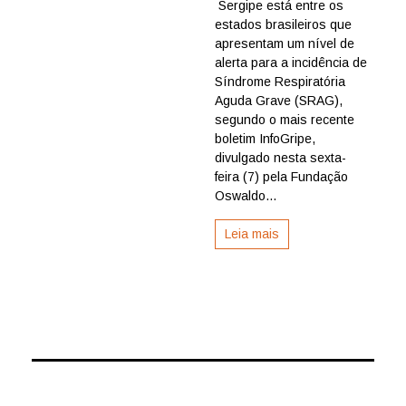
Sergipe está entre os
é
estados brasileiros que
único
estado
apresentam um nível de
do
alerta para a incidência de
Nordeste
Síndrome Respiratória
em
Aguda Grave (SRAG),
alerta
segundo o mais recente
para
boletim InfoGripe,
aumento
de
divulgado nesta sexta-
casos
feira (7) pela Fundação
de
Oswaldo...
síndrom
respiratór
Leia mais
aponta
Fiocruz