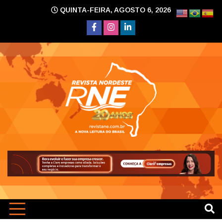
Skip
QUINTA-FEIRA, AGOSTO 6, 2026
to
content
A nova leitura do Brasil
Revi