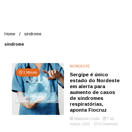
Nord
Home
sindrome
sindrome
NORDESTE
1 Minute
Sergipe é único
estado do Nordeste
em alerta para
aumento de casos
de síndromes
respiratórias,
aponta Fiocruz
Wallyson Costa
7 de
on
março, 2025
0 Comment
Sergipe