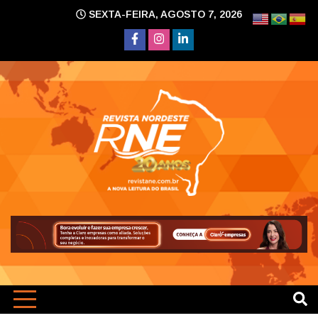
Skip
SEXTA-FEIRA, AGOSTO 7, 2026
to
content
A nova leitura do Brasil
Revi