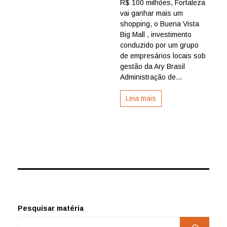
R$ 100 milhões, Fortaleza
Big
Mall
vai ganhar mais um
trará
shopping, o Buena Vista
nova
Big Mall , investimento
vida
conduzido por um grupo
à
de empresários locais sob
antiga
gestão da Ary Brasil
fábrica
da
Administração de...
Guararapes
em
Leia mais
Fortaleza
Pesquisar matéria