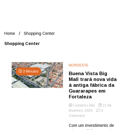
Nord
Home
Shopping Center
Shopping Center
NORDESTE
3 Minutes
Buena Vista Big
Mall trará nova vida
à antiga fábrica da
Guararapes em
Fortaleza
Luciana Leão
22 de
fevereiro, 2025
0
on
Comment
Buena
Com um investimento de
Vista