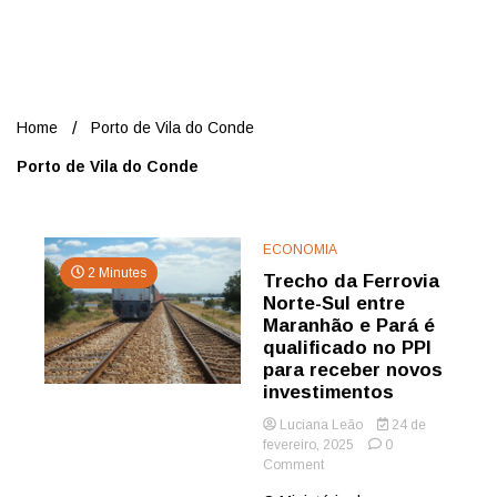
Nord
Home
Porto de Vila do Conde
Porto de Vila do Conde
ECONOMIA
2 Minutes
Trecho da Ferrovia
Norte-Sul entre
Maranhão e Pará é
qualificado no PPI
para receber novos
investimentos
Luciana Leão
24 de
fevereiro, 2025
0
on
Comment
Trecho