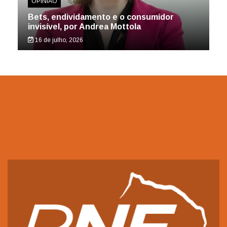
OPINIÃO
Bets, endividamento e o consumidor
invisível, por Andrea Mottola
16 de julho, 2026