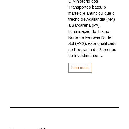
O Ministério dos
da
Transportes bateu o
Ferrovia
Norte-
martelo e anunciou que o
Sul
trecho de Açailândia (MA)
entre
a Barcarena (PA),
Maranhão
continuação do Tramo
e
Norte da Ferrovia Norte-
Pará
Sul (FNS), está qualificado
é
qualificado
no Programa de Parcerias
no
de Investimentos...
PPI
para
Leia mais
receber
novos
investimentos