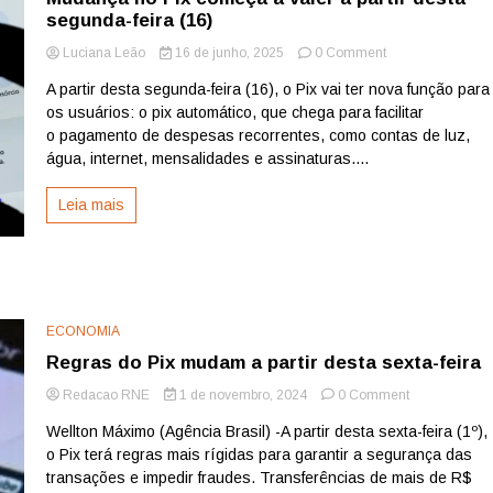
segunda-feira (16)
on
Luciana Leão
16 de junho, 2025
0 Comment
Mudança
A partir desta segunda-feira (16), o Pix vai ter nova função para
no
os usuários: o pix automático, que chega para facilitar
Pix
começa
o pagamento de despesas recorrentes, como contas de luz,
a
água, internet, mensalidades e assinaturas....
valer
a
Leia mais
partir
desta
segunda-
feira
(16)
ECONOMIA
Regras do Pix mudam a partir desta sexta-feira
on
Redacao RNE
1 de novembro, 2024
0 Comment
Regras
Wellton Máximo (Agência Brasil) -A partir desta sexta-feira (1º),
do
o Pix terá regras mais rígidas para garantir a segurança das
Pix
mudam
transações e impedir fraudes. Transferências de mais de R$
a