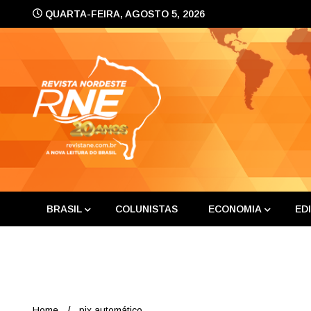
Skip
QUARTA-FEIRA, AGOSTO 5, 2026
to
content
A nova leitura do Brasil
Revis
BRASIL
COLUNISTAS
ECONOMIA
ED
Home
pix automático