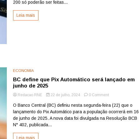
200 só poderão ser feitas...
partir
desta
Leia mais
sexta-
feira
ECONOMIA
BC define que Pix Automático será lançado em
junho de 2025
on
Redacao RNE
22 de julho, 2024
0 Comment
BC
O Banco Central (BC) definiu nesta segunda-feira (22) que o
define
lançamento do Pix Automático para a população ocorrerá em 16
que
Pix
de junho de 2025. A nova data foi divulgada na Resolução BCB
Automático
N° 402, publicada...
será
lançado
Leia mais