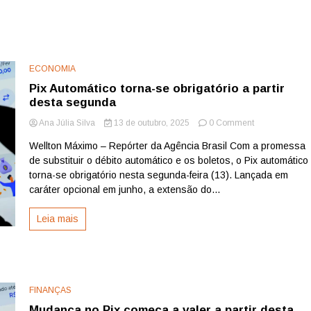
ECONOMIA
Pix Automático torna-se obrigatório a partir
desta segunda
on
Ana Júlia Silva
13 de outubro, 2025
0 Comment
Pix
Wellton Máximo – Repórter da Agência Brasil Com a promessa
Automático
de substituir o débito automático e os boletos, o Pix automático
torna-
se
torna-se obrigatório nesta segunda-feira (13). Lançada em
obrigatório
caráter opcional em junho, a extensão do...
a
partir
Leia mais
desta
segunda
FINANÇAS
Mudança no Pix começa a valer a partir desta