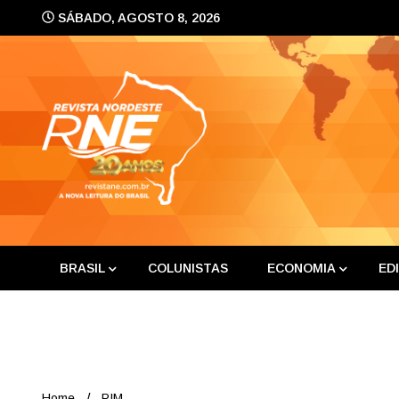
Skip
SÁBADO, AGOSTO 8, 2026
to
content
A nova leitura do Brasil
Revis
BRASIL
COLUNISTAS
ECONOMIA
ED
Home
PIM