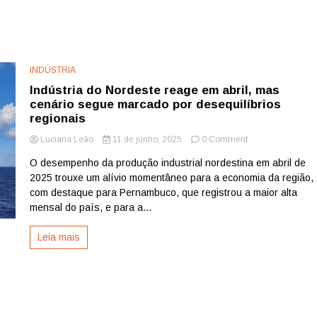
INDÚSTRIA
Indústria do Nordeste reage em abril, mas
cenário segue marcado por desequilíbrios
regionais
on
Luciana Leão
11 de junho, 2025
0 Comment
Indústria
O desempenho da produção industrial nordestina em abril de
do
2025 trouxe um alívio momentâneo para a economia da região,
Nordeste
reage
com destaque para Pernambuco, que registrou a maior alta
em
mensal do país, e para a...
abril,
mas
Leia mais
cenário
segue
marcado
por
desequilíbrios
regionais