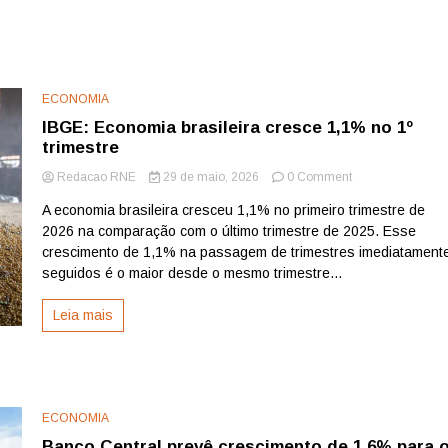
ECONOMIA
IBGE: Economia brasileira cresce 1,1% no 1º
trimestre
on
Redacao RNE
29 de maio, 2026
0 Comment
IBGE:
A economia brasileira cresceu ​1,1% no primeiro trimestre de
Economia
2026 na comparação com o último trimestre de 2025. Esse
brasileira
cresce
crescimento de 1,1% na passagem de trimestres imediatament
1,1%
seguidos é o maior desde o mesmo trimestre...
no
1º
Leia mais
trimestre
ECONOMIA
Banco Central prevê crescimento de 1,6% para 