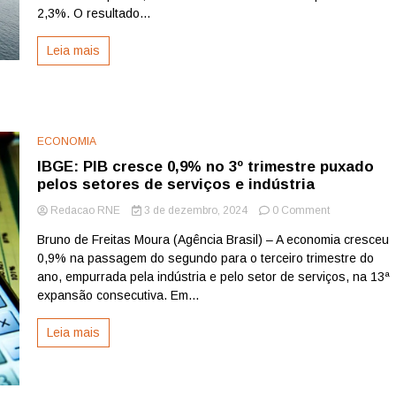
em
2,3%. O resultado...
2025,
revela
Leia mais
IBGE
ECONOMIA
IBGE: PIB cresce 0,9% no 3º trimestre puxado
pelos setores de serviços e indústria
on
Redacao RNE
3 de dezembro, 2024
0 Comment
IBGE:
Bruno de Freitas Moura (Agência Brasil) – A economia cresceu
PIB
0,9% na passagem do segundo para o terceiro trimestre do
cresce
0,9%
ano, empurrada pela indústria e pelo setor de serviços, na 13ª
no
expansão consecutiva. Em...
3º
trimestre
Leia mais
puxado
pelos
setores
de