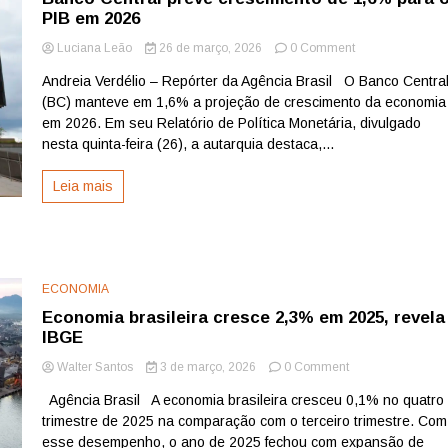
PIB em 2026
on
Luciana Leão
26 de março, 2026
0 Comment
Banco
Andreia Verdélio – Repórter da Agência Brasil O Banco Centra
Central
(BC) manteve em 1,6% a projeção de crescimento da economia
prevê
crescimento
em 2026. Em seu Relatório de Política Monetária, divulgado
de
nesta quinta-feira (26), a autarquia destaca,...
1,6%
para
Leia mais
o
PIB
em
2026
ECONOMIA
Economia brasileira cresce 2,3% em 2025, revela
IBGE
on
Walter Santos
3 de março, 2026
0 Comment
Economia
Agência Brasil A economia brasileira cresceu 0,1% no quatro
brasileira
trimestre de 2025 na comparação com o terceiro trimestre. Com
cresce
2,3%
esse desempenho, o ano de 2025 fechou com expansão de