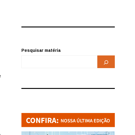
Pesquisar matéria
e
o