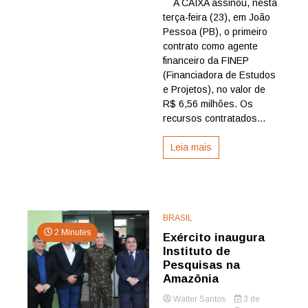
A CAIXA assinou, nesta
assina
terça-feira (23), em João
primeiro
contrato
Pessoa (PB), o primeiro
de
contrato como agente
financiamento
financeiro da FINEP
com
(Financiadora de Estudos
recursos
e Projetos), no valor de
da
R$ 6,56 milhões. Os
FINEP
em
recursos contratados...
João
Pessoa
Leia mais
BRASIL
2 Minutes
Exército inaugura
Instituto de
Pesquisas na
Amazônia
Walter Santos
3 de