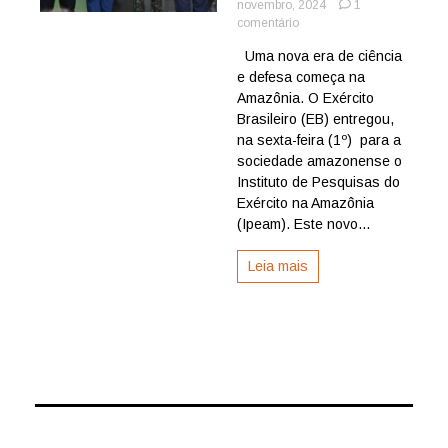
novembro, 2024
1
em
comentário
Exército
Uma nova era de ciência
inaugura
e defesa começa na
Instituto
de
Amazônia. O Exército
Pesquisas
Brasileiro (EB) entregou,
na
na sexta-feira (1º) para a
Amazônia
sociedade amazonense o
Instituto de Pesquisas do
Exército na Amazônia
(Ipeam). Este novo...
Leia mais