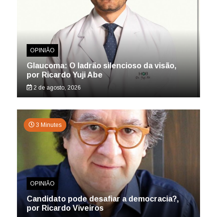
OPINIÃO
Glaucoma: O ladrão silencioso da visão,
por Ricardo Yuji Abe
2 de agosto, 2026
3 Minutes
OPINIÃO
Candidato pode desafiar a democracia?,
por Ricardo Viveiros