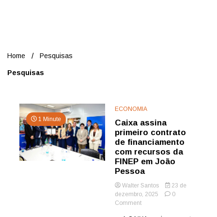
Nord
Home
Pesquisas
Pesquisas
ECONOMIA
1 Minute
Caixa assina
primeiro contrato
de financiamento
com recursos da
FINEP em João
Pessoa
Walter Santos
23 de
dezembro, 2025
0
on
Comment
Caixa