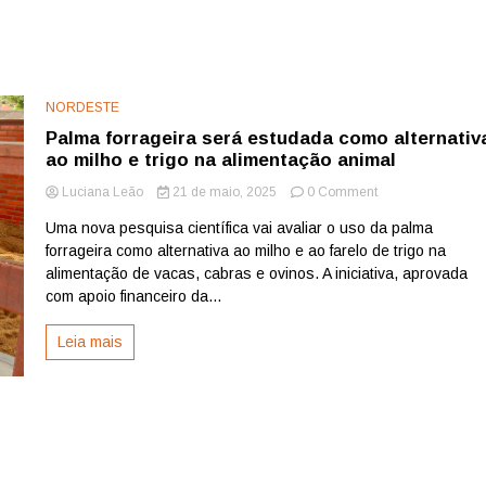
NORDESTE
Palma forrageira será estudada como alternativ
ao milho e trigo na alimentação animal
on
Luciana Leão
21 de maio, 2025
0 Comment
Palma
Uma nova pesquisa científica vai avaliar o uso da palma
forrageira
forrageira como alternativa ao milho e ao farelo de trigo na
será
estudada
alimentação de vacas, cabras e ovinos. A iniciativa, aprovada
como
com apoio financeiro da...
alternativa
ao
Leia mais
milho
e
trigo
na
alimentação
animal