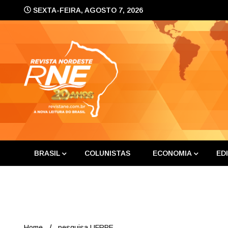
Skip
SEXTA-FEIRA, AGOSTO 7, 2026
to
content
A nova leitura do Brasil
Revis
BRASIL
COLUNISTAS
ECONOMIA
ED
Home
pesquisa UFRPE