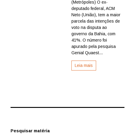
(Metrópoles) O ex-
Bahia:
ACM
deputado federal, ACM
Neto
Neto (União), tem a maior
à
parcela das intenções de
frente
voto na disputa ao
em
governo da Bahia, com
pesquis
41%. O número foi
de
intenção
apurado pela pesquisa
de
Genial Quaest...
voto
para
Leia mais
Governo
do
Estado
Pesquisar matéria