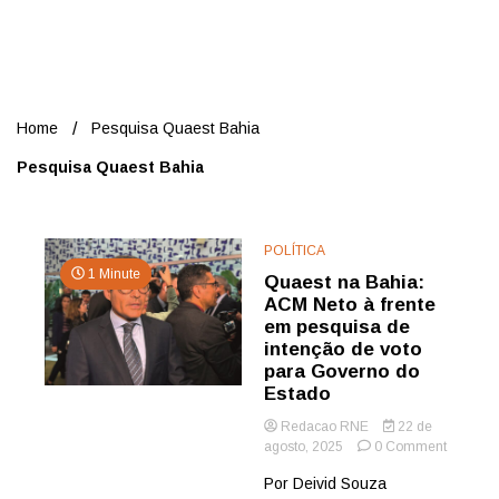
Nord
Home
Pesquisa Quaest Bahia
Pesquisa Quaest Bahia
POLÍTICA
1 Minute
Quaest na Bahia:
ACM Neto à frente
em pesquisa de
intenção de voto
para Governo do
Estado
Redacao RNE
22 de
on
agosto, 2025
0 Comment
Quaest
Por Deivid Souza
na