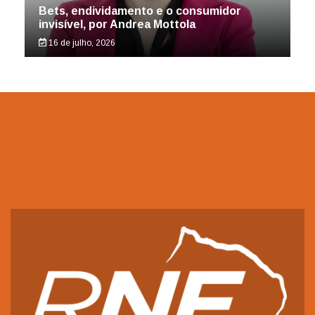
Bets, endividamento e o consumidor
invisível, por Andrea Mottola
16 de julho, 2026