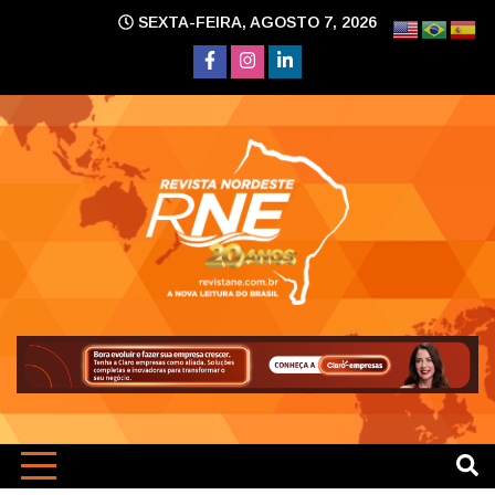
Skip
SEXTA-FEIRA, AGOSTO 7, 2026
to
content
A nova leitura do Brasil
Revi