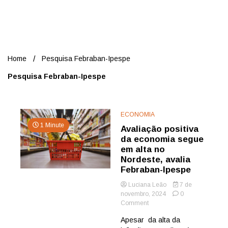
Nord
Home
Pesquisa Febraban-Ipespe
Pesquisa Febraban-Ipespe
ECONOMIA
1 Minute
Avaliação positiva
da economia segue
em alta no
Nordeste, avalia
Febraban-Ipespe
Luciana Leão
7 de
novembro, 2024
0
on
Comment
Avaliação
Apesar da alta da
positiva