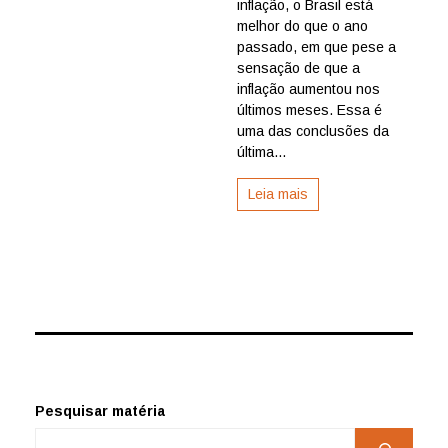
inflação, o Brasil está
da
economia
melhor do que o ano
segue
passado, em que pese a
em
sensação de que a
alta
inflação aumentou nos
no
últimos meses. Essa é
Nordeste,
uma das conclusões da
avalia
Febraban-
última...
Ipespe
Leia mais
Pesquisar matéria