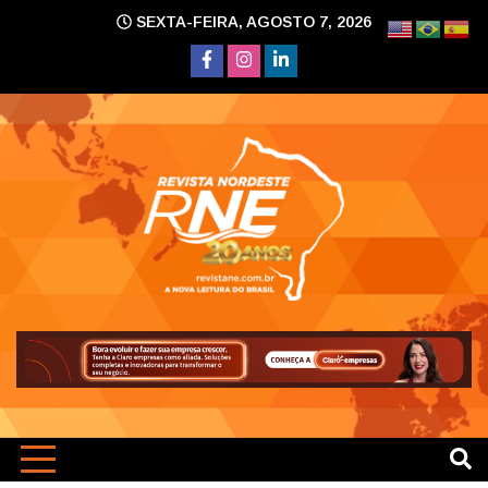
Skip
SEXTA-FEIRA, AGOSTO 7, 2026
to
content
A nova leitura do Brasil
Revi