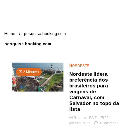
Nord
Home
pesquisa booking.com
pesquisa booking.com
NORDESTE
2 Minutes
Nordeste lidera
preferência dos
brasileiros para
viagens de
Carnaval, com
Salvador no topo da
lista
Redacao RNE
29 de
on
janeiro, 2025
0 Comment
Nordest