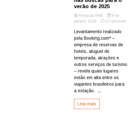
nas buscas para o
verão de 2025
Redacao RNE
9 de
on
janeiro, 2025
0 Comment
Maceió,
Levantamento realizado
Rio
pela Booking.com* –
de
Janeiro,
empresa de reservas de
João
hotéis, aluguel de
Pessoa
temporada, atrações e
e
outros serviços de turismo
Fortalez
– revela quais lugares
lideram
estão em alta entre os
crescim
nas
viajantes brasileiros para
buscas
a estação. ...
para
o
Leia mais
verão
de
2025