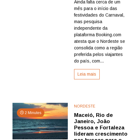
Ainda falta cerca de um
lidera
mês para o início das
preferên
dos
festividades do Carnaval,
brasileir
mas pesquisa
para
independente da
viagens
plataforma Booking.com
de
atesta que o Nordeste se
Carnaval
consolida como a região
com
Salvado
preferida pelos viajantes
no
do país, com...
topo
da
Leia mais
lista
NORDESTE
2 Minutes
Maceió, Rio de
Janeiro, João
Pessoa e Fortaleza
lideram crescimento