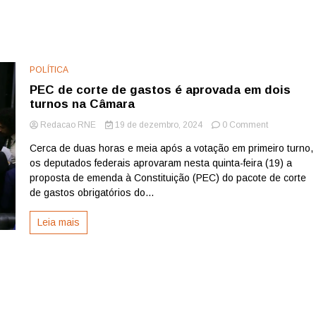
POLÍTICA
PEC de corte de gastos é aprovada em dois
turnos na Câmara
on
Redacao RNE
19 de dezembro, 2024
0 Comment
PEC
Cerca de duas horas e meia após a votação em primeiro turno,
de
os deputados federais aprovaram nesta quinta-feira (19) a
corte
de
proposta de emenda à Constituição (PEC) do pacote de corte
gastos
de gastos obrigatórios do...
é
aprovada
Leia mais
em
dois
turnos
na
Câmara