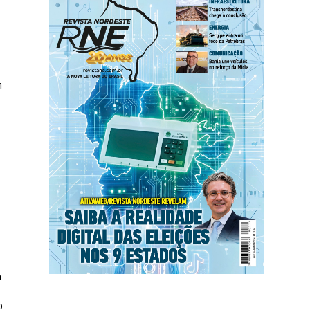
m
a
o