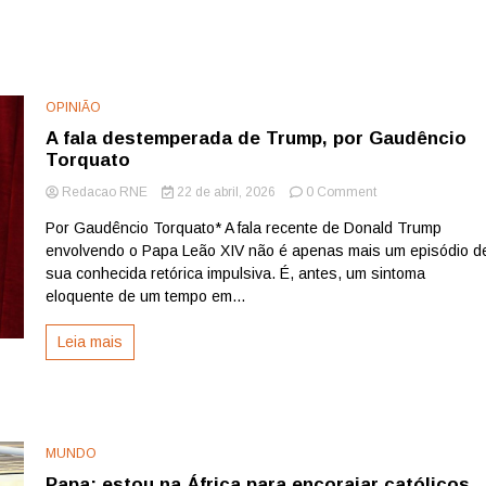
OPINIÃO
A fala destemperada de Trump, por Gaudêncio
Torquato
on
Redacao RNE
22 de abril, 2026
0 Comment
A
Por Gaudêncio Torquato* A fala recente de Donald Trump
fala
envolvendo o Papa Leão XIV não é apenas mais um episódio d
destemperada
de
sua conhecida retórica impulsiva. É, antes, um sintoma
Trump,
eloquente de um tempo em...
por
Gaudêncio
Leia mais
Torquato
MUNDO
Papa: estou na África para encorajar católicos,