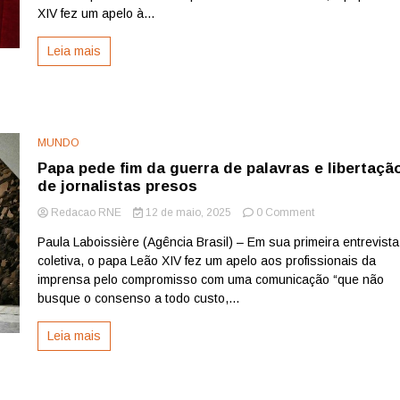
nações
XIV fez um apelo à...
“ensanguentadas
por
Leia mais
conflitos
e
miséria”
MUNDO
Papa pede fim da guerra de palavras e libertaçã
de jornalistas presos
on
Redacao RNE
12 de maio, 2025
0 Comment
Papa
Paula Laboissière (Agência Brasil) – Em sua primeira entrevista
pede
coletiva, o papa Leão XIV fez um apelo aos profissionais da
fim
da
imprensa pelo compromisso com uma comunicação “que não
guerra
busque o consenso a todo custo,...
de
palavras
Leia mais
e
libertação
de
jornalistas