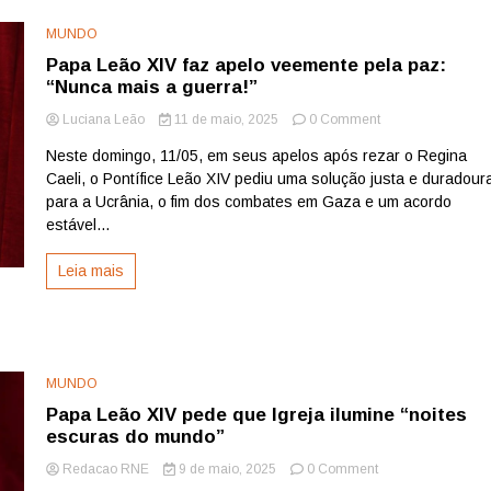
presos
MUNDO
Papa Leão XIV faz apelo veemente pela paz:
“Nunca mais a guerra!”
on
Luciana Leão
11 de maio, 2025
0 Comment
Papa
Neste domingo, 11/05, em seus apelos após rezar o Regina
Leão
Caeli, o Pontífice Leão XIV pediu uma solução justa e duradour
XIV
faz
para a Ucrânia, o fim dos combates em Gaza e um acordo
apelo
estável...
veemente
pela
Leia mais
paz:
“Nunca
mais
a
guerra!”
MUNDO
Papa Leão XIV pede que Igreja ilumine “noites
escuras do mundo”
on
Redacao RNE
9 de maio, 2025
0 Comment
Papa