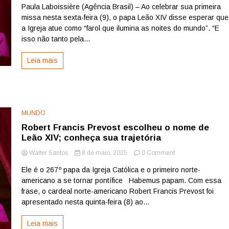
Paula Laboissière (Agência Brasil) – Ao celebrar sua primeira
Leão
missa nesta sexta-feira (9), o papa Leão XIV disse esperar que
XIV
pede
a Igreja atue como “farol que ilumina as noites do mundo”. “E
que
isso não tanto pela...
Igreja
ilumine
Leia mais
“noites
escuras
do
mundo”
MUNDO
Robert Francis Prevost escolheu o nome de
Leão XIV; conheça sua trajetória
on
Walter Santos
8 de maio, 2025
0 Comment
Robert
Ele é o 267º papa da Igreja Católica e o primeiro norte-
Francis
americano a se tornar pontífice Habemus papam. Com essa
Prevost
escolheu
frase, o cardeal norte-americano Robert Francis Prevost foi
o
apresentado nesta quinta-feira (8) ao...
nome
de
Leia mais
Leão