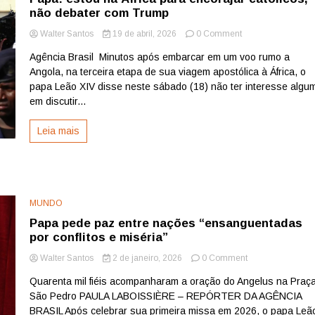
não debater com Trump
on
Walter Santos
19 de abril, 2026
0 Comment
Papa:
Agência Brasil Minutos após embarcar em um voo rumo a
estou
Angola, na terceira etapa de sua viagem apostólica à África, o
na
África
papa Leão XIV disse neste sábado (18) não ter interesse algu
para
em discutir...
encorajar
católicos,
Leia mais
não
debater
com
Trump
MUNDO
Papa pede paz entre nações “ensanguentadas
por conflitos e miséria”
on
Walter Santos
2 de janeiro, 2026
0 Comment
Papa
Quarenta mil fiéis acompanharam a oração do Angelus na Praç
pede
São Pedro PAULA LABOISSIÈRE – REPÓRTER DA AGÊNCIA
paz
entre
BRASIL Após celebrar sua primeira missa em 2026, o papa Leã