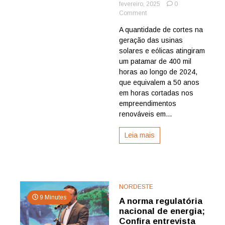
fevereiro, 2025
0
on
Comment
Cortes
A quantidade de cortes na
na
geração das usinas
geração
solar
solares e eólicas atingiram
e
um patamar de 400 mil
eólica
horas ao longo de 2024,
chegam
que equivalem a 50 anos
a
em horas cortadas nos
400
empreendimentos
mil
horas
renováveis em...
em
2024,
Leia mais
aponta
consultoria
Volt
Robotics
NORDESTE
9 Minutes
A norma regulatória
nacional de energia;
Confira entrevista