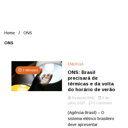
Nord
Home
ONS
ONS
ENERGIA
5 Minutes
ONS: Brasil
precisará de
térmicas e da volta
do horário de verão
Redacao RNE
9 de
on
julho, 2025
0 Comment
ONS:
(Agência Brasil) – O
Brasil
sistema elétrico brasileiro
precisará
de
deve apresentar