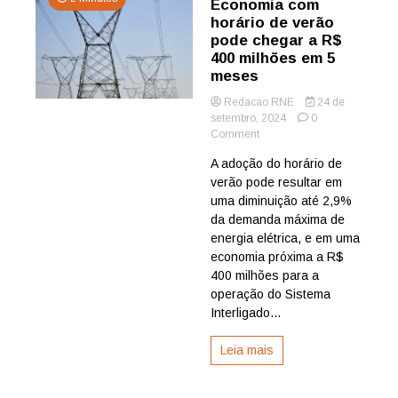
Economia com
horário de verão
pode chegar a R$
400 milhões em 5
meses
Redacao RNE
24 de
setembro, 2024
0
on
Comment
Economia
A adoção do horário de
com
verão pode resultar em
horário
de
uma diminuição até 2,9%
verão
da demanda máxima de
pode
energia elétrica, e em uma
chegar
economia próxima a R$
a
400 milhões para a
R$
operação do Sistema
400
milhões
Interligado...
em
5
Leia mais
meses