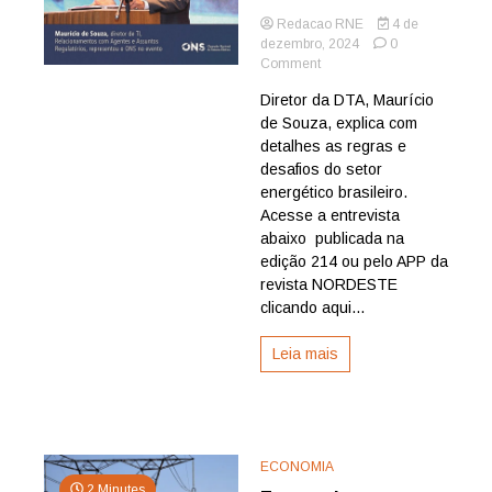
Redacao RNE
4 de
dezembro, 2024
0
on
Comment
A
Diretor da DTA, Maurício
norma
de Souza, explica com
regulatória
nacional
detalhes as regras e
de
desafios do setor
energia;
energético brasileiro.
Confira
Acesse a entrevista
entrevista
abaixo publicada na
edição 214 ou pelo APP da
revista NORDESTE
clicando aqui...
Leia mais
ECONOMIA
2 Minutes