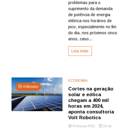
térmicas
problemas para o
e
suprimento da demanda
da
de potência de energia
volta
elétrica nos horários de
do
pico, especialmente no fim
horário
de
do dia, nos próximos cinco
verão
anos, caso...
Leia mais
ECONOMIA
4 Minutes
Cortes na geração
solar e eólica
chegam a 400 mil
horas em 2024,
aponta consultoria
Volt Robotics
Redacao RNE
26 de