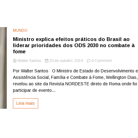
MUNDO
Ministro explica efeitos práticos do Brasil ao
liderar prioridades dos ODS 2030 no combate à
fome
on
Walter Santos
20 de outubro, 2024
0 Comment
Ministro
Por Walter Santos O Ministro de Estado do Desenvolvimento 
explica
Assistência Social, Família e Combate à Fome, Wellington Dias,
efeitos
práticos
revelou ao site da Revista NORDESTE direto de Roma onde foi
do
participar de evento...
Brasil
ao
Leia mais
liderar
prioridades
dos
ODS
2030
no