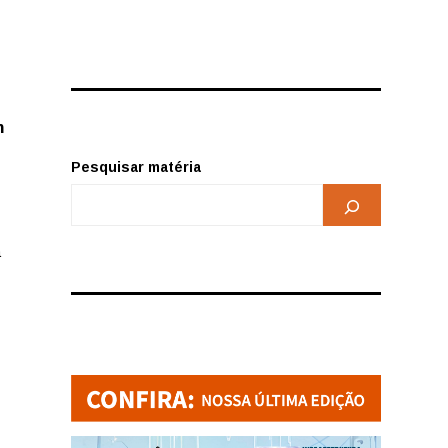
m
Pesquisar matéria
a