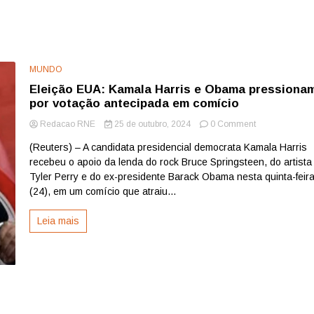
MUNDO
Eleição EUA: Kamala Harris e Obama pressiona
por votação antecipada em comício
on
Redacao RNE
25 de outubro, 2024
0 Comment
Eleição
(Reuters) – A candidata presidencial democrata Kamala Harris
EUA:
recebeu o apoio da lenda do rock Bruce Springsteen, do artista
Kamala
Harris
Tyler Perry e do ex-presidente Barack Obama nesta quinta-feir
e
(24), em um comício que atraiu...
Obama
pressionam
Leia mais
por
votação
antecipada
em
comício