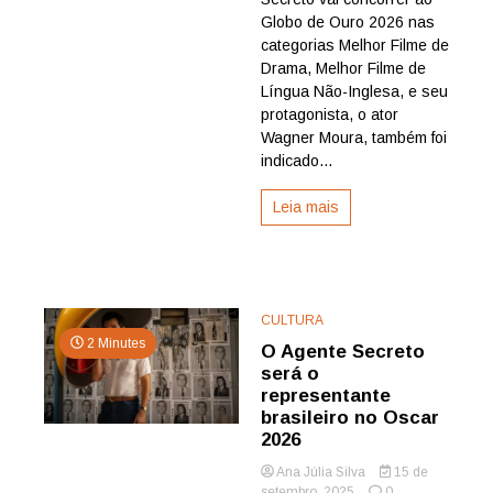
e
Globo de Ouro 2026 nas
Wagner
categorias Melhor Filme de
Moura
Drama, Melhor Filme de
são
Língua Não-Inglesa, e seu
indicados
protagonista, o ator
ao
Wagner Moura, também foi
Globo
de
indicado...
Ouro
Leia mais
CULTURA
2 Minutes
O Agente Secreto
será o
representante
brasileiro no Oscar
2026
Ana Júlia Silva
15 de
setembro, 2025
0