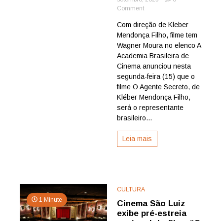
on
Comment
O
Com direção de Kleber
Agente
Mendonça Filho, filme tem
Secreto
será
Wagner Moura no elenco A
o
Academia Brasileira de
representante
Cinema anunciou nesta
brasileiro
segunda-feira (15) que o
no
filme O Agente Secreto, de
Oscar
Kléber Mendonça Filho,
2026
será o representante
brasileiro...
Leia mais
CULTURA
1 Minute
Cinema São Luiz
exibe pré-estreia