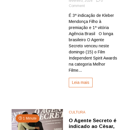
fevereiro, 2026
0
on
Comment
O
É 3ª indicação de Kleber
Agente
Mendonça Filho à
Secreto
vence
premiação e 1ª vitória
Spirit
Agência Brasil O longa
Award
brasileiro O Agente
como
Secreto venceu neste
melhor
domingo (15) o Film
filme
Independent Spirit Awards
internacional
na categoria Melhor
Filme...
Leia mais
CULTURA
1 Minute
O Agente Secreto é
indicado ao Cèsar,