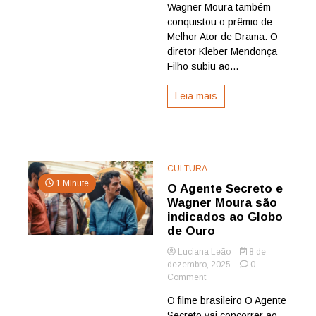
Wagner Moura também
de
conquistou o prêmio de
Filme
Melhor Ator de Drama. O
de
Língua
diretor Kleber Mendonça
Não
Filho subiu ao...
Inglesa
e
Leia mais
de
melhor
ator
CULTURA
1 Minute
O Agente Secreto e
Wagner Moura são
indicados ao Globo
de Ouro
Luciana Leão
8 de
dezembro, 2025
0
on
Comment
O
O filme brasileiro O Agente
Agente
Secreto vai concorrer ao
Secreto