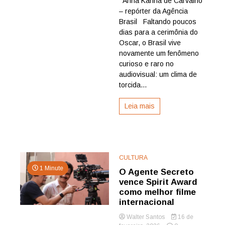
Anna Karina de Carvalho
clima
– repórter da Agência
de
final
Brasil Faltando poucos
de
dias para a cerimônia do
Copa,
Oscar, o Brasil vive
Brasil
novamente um fenômeno
se
curioso e raro no
prepara
audiovisual: um clima de
para
noite
torcida...
do
Oscar
Leia mais
CULTURA
1 Minute
O Agente Secreto
vence Spirit Award
como melhor filme
internacional
Walter Santos
16 de