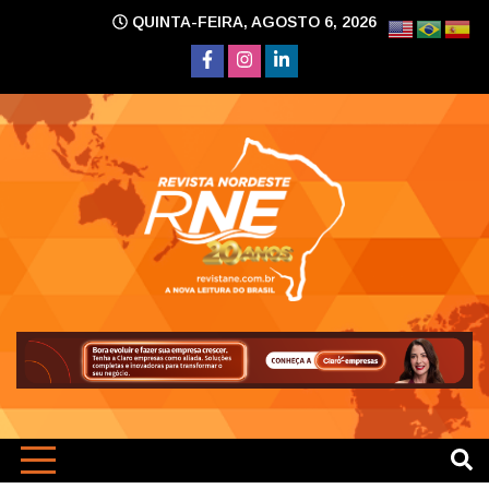
Skip
QUINTA-FEIRA, AGOSTO 6, 2026
to
content
A nova leitura do Brasil
Revi