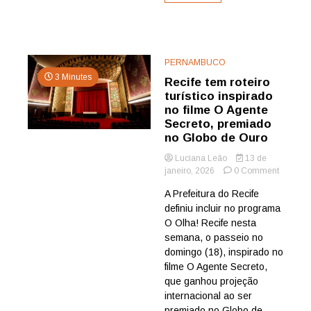
PERNAMBUCO
3 Minutes
Recife tem roteiro
turístico inspirado
no filme O Agente
Secreto, premiado
no Globo de Ouro
Luciana Leão
13 de
on
janeiro, 2026
0 Comment
Recife
A Prefeitura do Recife
tem
definiu incluir no programa
roteiro
turístico
O Olha! Recife nesta
inspirad
semana, o passeio no
no
domingo (18), inspirado no
filme
filme O Agente Secreto,
O
que ganhou projeção
Agente
internacional ao ser
Secreto,
premiad
premiado no Globo de...