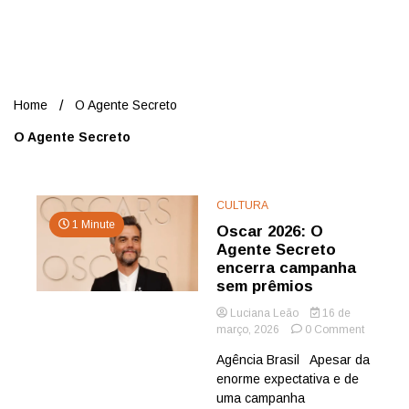
Nord
Home
O Agente Secreto
O Agente Secreto
CULTURA
1 Minute
Oscar 2026: O
Agente Secreto
encerra campanha
sem prêmios
Luciana Leão
16 de
on
março, 2026
0 Comment
Oscar
Agência Brasil Apesar da
2026:
enorme expectativa e de
O
Agente
uma campanha