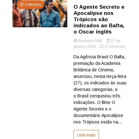
2 Minutes
O Agente Secreto e
Apocalipse nos
Trópicos são
indicados ao Bafta,
o Oscar inglês
Redacao RNE
27 de
on
janeiro, 2026
0 Comment
O
Da Agência Brasil O Bafta,
Agente
premiação da Academia
Secreto
e
Britânica de Cinema,
Apocalip
anunciou, nesta terça-feira
nos
(27), os indicados às suas
Trópicos
diversas categorias, e
são
o Brasil conquistou três
indicado
indicações. O filme O
ao
Bafta,
Agente Secreto e o
o
documentário Apocalipse
Oscar
nos Trópicos estão na...
inglês
Leia mais