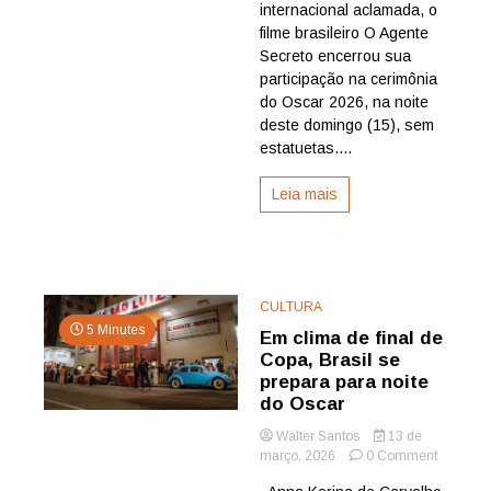
Secreto
internacional aclamada, o
encerra
filme brasileiro O Agente
campan
Secreto encerrou sua
sem
participação na cerimônia
prêmios
do Oscar 2026, na noite
deste domingo (15), sem
estatuetas....
Leia mais
CULTURA
5 Minutes
Em clima de final de
Copa, Brasil se
prepara para noite
do Oscar
Walter Santos
13 de
on
março, 2026
0 Comment
Em