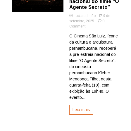
nacional do filme “O
Agente Secreto”
Luciana Leão
9 de
setembro, 2025
0
on
Comment
Cinema
O Cinema São Luiz, ícone
São
da cultura e arquitetura
Luiz
exibe
pernambucana, receberá
pré-
a pré-estreia nacional do
estreia
filme “O Agente Secreto”,
nacional
do cineasta
do
pernambucano Kleber
filme
Mendonça Filho, nesta
“O
Agente
quarta-feira (10), com
Secreto”
exibição às 19h40. O
evento...
Leia mais