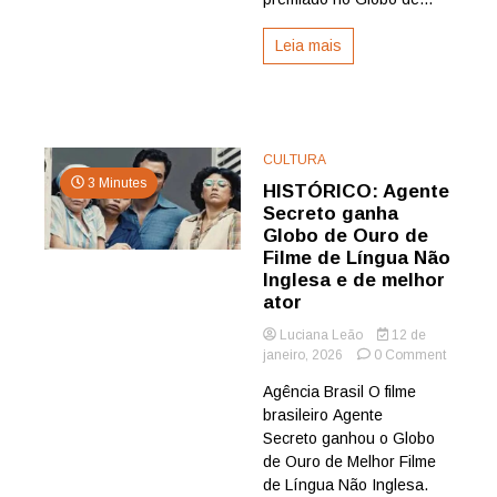
no
Globo
Leia mais
de
Ouro
CULTURA
3 Minutes
HISTÓRICO: Agente
Secreto ganha
Globo de Ouro de
Filme de Língua Não
Inglesa e de melhor
ator
Luciana Leão
12 de
on
janeiro, 2026
0 Comment
HISTÓR
Agência Brasil O filme
Agente
brasileiro Agente
Secreto
ganha
Secreto ganhou o Globo
Globo
de Ouro de Melhor Filme
de
de Língua Não Inglesa.
Ouro