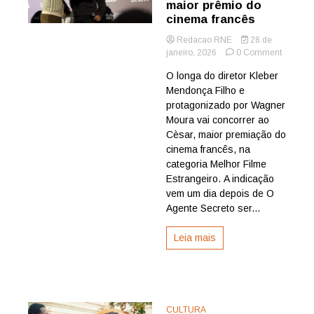
maior prêmio do
cinema francês
Redacao RNE
28 de
on
janeiro, 2026
0 Comment
O
O longa do diretor Kleber
Agente
Mendonça Filho e
Secreto
é
protagonizado por Wagner
indicado
Moura vai concorrer ao
ao
Cèsar, maior premiação do
Cèsar,
cinema francês, na
maior
categoria Melhor Filme
prêmio
Estrangeiro. A indicação
do
cinema
vem um dia depois de O
francês
Agente Secreto ser...
Leia mais
CULTURA