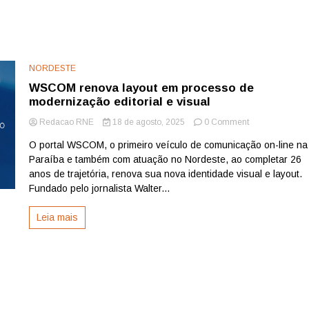
NORDESTE
WSCOM renova layout em processo de
modernização editorial e visual
on
Redacao RNE
18 de agosto, 2025
0 Comment
WSCOM
O portal WSCOM, o primeiro veículo de comunicação on-line na
renova
Paraíba e também com atuação no Nordeste, ao completar 26
layout
em
anos de trajetória, renova sua nova identidade visual e layout.
processo
Fundado pelo jornalista Walter...
de
modernização
Leia mais
editorial
e
visual