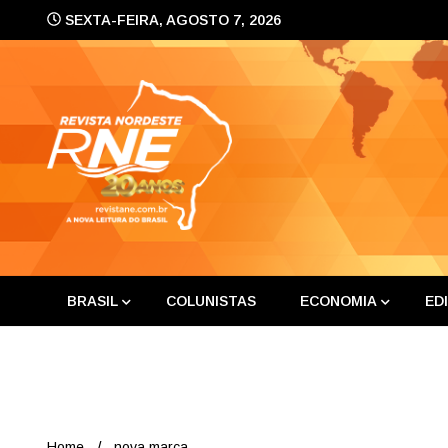
Skip
SEXTA-FEIRA, AGOSTO 7, 2026
to
content
A nova leitura do Brasil
Revis
BRASIL
COLUNISTAS
ECONOMIA
ED
Home
nova marca