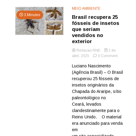
MEIO AMBIENTE
3 Minutes
Brasil recupera 25
fósseis de insetos
que seriam
vendidos no
exterior
Redacao RNE
2 de
on
abril, 2025
0 Comment
Brasil
Luciano Nascimento
recupera
(Agência Brasil) – O Brasil
25
fósseis
recuperou 25 fósseis de
de
insetos originários da
insetos
Chapada do Araripe, sítio
que
paleontológico no
seriam
Ceará, levados
vendidos
clandestinamente para o
no
exterior
Reino Unido. O material
era anunciado para venda
em
um site especializado...