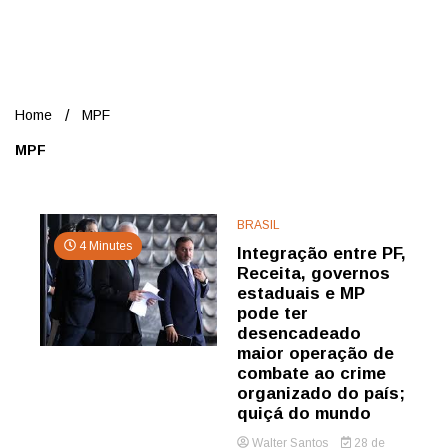
Nord
Home
MPF
MPF
BRASIL
4 Minutes
Integração entre PF,
Receita, governos
estaduais e MP
pode ter
desencadeado
maior operação de
combate ao crime
organizado do país;
quiçá do mundo
Walter Santos
28 de