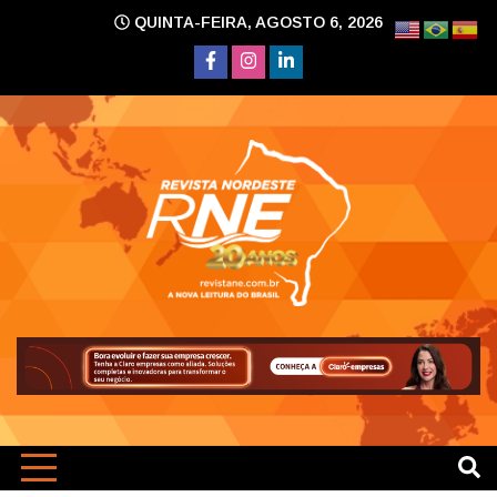
Skip
QUINTA-FEIRA, AGOSTO 6, 2026
to
content
A nova leitura do Brasil
Revi