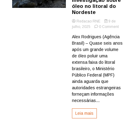
investigação sobre
óleo no litoral do
Nordeste
Redacao RNE
9 de
on
julho, 2025
0 Comment
Estrangeir
Alex Rodrigues (Agência
atrasam
Brasil) – Quase seis anos
investigaç
sobre
após um grande volume
óleo
de óleo poluir uma
no
extensa faixa do litoral
litoral
brasileiro, o Ministério
do
Público Federal (MPF)
Nordeste
ainda aguarda que
autoridades estrangeiras
forneçam informações
necessárias...
Leia mais