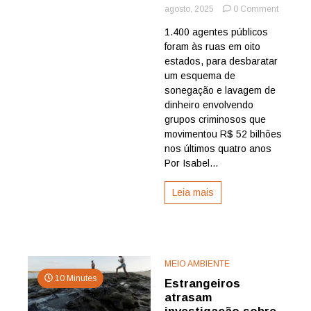
on
agosto, 2025
0 Comment
Integraç
1.400 agentes públicos
entre
foram às ruas em oito
PF,
Receita,
estados, para desbaratar
governo
um esquema de
estaduai
sonegação e lavagem de
e
dinheiro envolvendo
MP
grupos criminosos que
pode
movimentou R$ 52 bilhões
ter
desenca
nos últimos quatro anos
maior
Por Isabel...
operaçã
de
Leia mais
combate
ao
crime
organiz
do
país;
MEIO AMBIENTE
quiçá
10 Minutes
Estrangeiros
do
atrasam
mundo