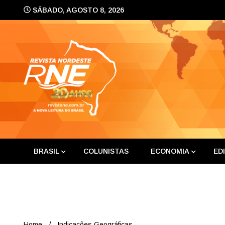
Skip
SÁBADO, AGOSTO 8, 2026
to
content
A nova leitura do Brasil
Revis
BRASIL
COLUNISTAS
ECONOMIA
ED
Home
Indicações Geográficas