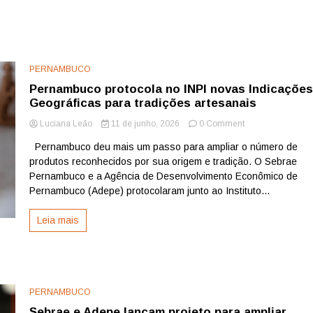
PERNAMBUCO
Pernambuco protocola no INPI novas Indicaçõe
Geográficas para tradições artesanais
on
Luciana Leão
11 de junho, 2026
0 Comment
Pernambuco
Pernambuco deu mais um passo para ampliar o número de
protocola
produtos reconhecidos por sua origem e tradição. O Sebrae
no
INPI
Pernambuco e a Agência de Desenvolvimento Econômico de
novas
Pernambuco (Adepe) protocolaram junto ao Instituto...
Indicações
Geográficas
Leia mais
para
tradições
artesanais
PERNAMBUCO
Sebrae e Adepe lançam projeto para ampliar