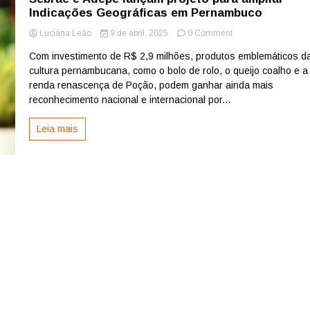
Indicações Geográficas em Pernambuco
on
Luciana Leão
9 de abril, 2025
0 Comment
Sebrae
Com investimento de R$ 2,9 milhões, produtos emblemáticos d
e
cultura pernambucana, como o bolo de rolo, o queijo coalho e a
Adepe
lançam
renda renascença de Poção, podem ganhar ainda mais
projeto
reconhecimento nacional e internacional por...
para
ampliar
Leia mais
Indicações
Geográficas
em
Pernambuco