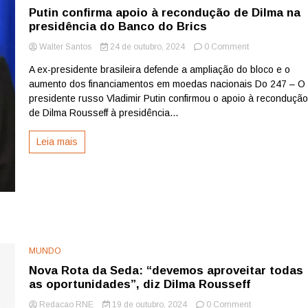
Pernambuco
Putin confirma apoio à recondução de Dilma na
à
presidência do Banco do Brics
Dinamarca
on
Walter Santos
24 de outubro, 2024
0 Comment
Putin
A ex-presidente brasileira defende a ampliação do bloco e o
confirma
aumento dos financiamentos em moedas nacionais Do 247 – O
apoio
à
presidente russo Vladimir Putin confirmou o apoio à reconduçã
recondução
de Dilma Rousseff à presidência...
de
Dilma
Leia mais
na
presidência
do
Banco
do
Brics
MUNDO
Nova Rota da Seda: “devemos aproveitar todas
as oportunidades”, diz Dilma Rousseff
on
Redacao RNE
19 de outubro, 2024
0 Comment