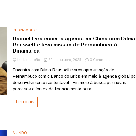
PERNAMBUCO
Raquel Lyra encerra agenda na China com Dilma
Rousseff e leva missão de Pernambuco à
Dinamarca
on
Luciana Leão
22 de outubro, 2025
0 Comment
Raquel
Encontro com Dilma Rousseff marca aproximação de
Lyra
Pernambuco com o Banco do Brics em meio à agenda global po
encerra
agenda
desenvolvimento sustentável Em meio à busca por novas
na
parcerias e fontes de financiamento para...
China
com
Leia mais
Dilma
Rousseff
e
leva
missão
de
MUNDO