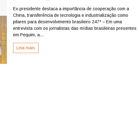
Nova
Ex-presidente destaca a importância de cooperação com a
Rota
China, transferência de tecnologia e industrialização como
da
Seda:
pilares para desenvolvimento brasileiro 247* – Em uma
“devemos
entrevista com os jornalistas das mídias brasileiras presentes
aproveitar
em Pequim, a...
todas
as
Leia mais
oportunidades”
diz
Dilma
Rousseff