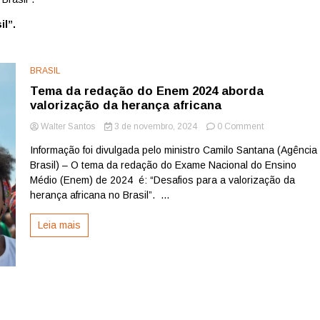
il”.
BRASIL
Tema da redação do Enem 2024 aborda
valorização da herança africana
on
Walter Santos
3 de novembro, 2024
0 Comment
Tema
Informação foi divulgada pelo ministro Camilo Santana (Agência
da
Brasil) – O tema da redação do Exame Nacional do Ensino
redação
do
Médio (Enem) de 2024 é: “Desafios para a valorização da
Enem
herança africana no Brasil”. ...
2024
aborda
Leia mais
valorização
da
herança
africana