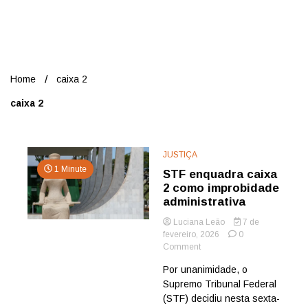
Nord
Home
caixa 2
caixa 2
JUSTIÇA
1 Minute
STF enquadra caixa
2 como improbidade
administrativa
Luciana Leão
7 de
fevereiro, 2026
0
on
Comment
STF
Por unanimidade, o
enquadra
Supremo Tribunal Federal
caixa
2
(STF) decidiu nesta sexta-
como