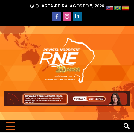
Skip
QUARTA-FEIRA, AGOSTO 5, 2026
to
content
A nova leitura do Brasil
Revi