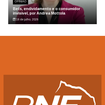
OPINIÃO
Bets, endividamento e o consumidor
invisível, por Andrea Mottola
16 de julho, 2026