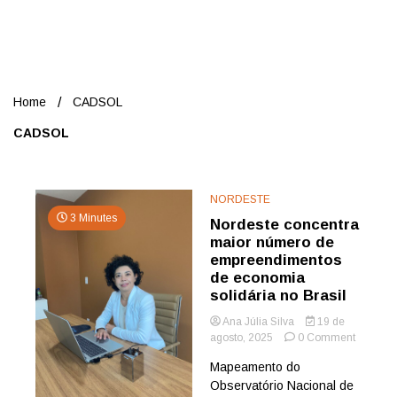
Nord
Home
CADSOL
CADSOL
NORDESTE
3 Minutes
Nordeste concentra
maior número de
empreendimentos
de economia
solidária no Brasil
Ana Júlia Silva
19 de
on
agosto, 2025
0 Comment
Nordest
Mapeamento do
concentr
Observatório Nacional de
maior