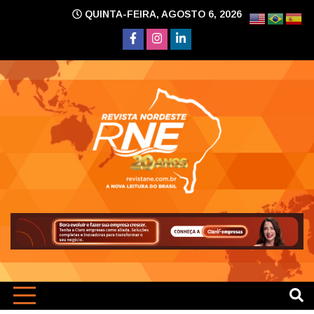
Skip
QUINTA-FEIRA, AGOSTO 6, 2026
to
content
A nova leitura do Brasil
Revi