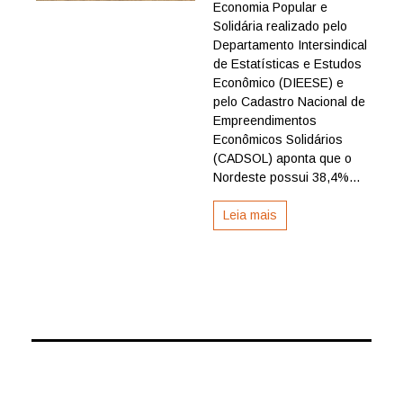
número
Economia Popular e
de
Solidária realizado pelo
empreen
Departamento Intersindical
de
de Estatísticas e Estudos
economi
Econômico (DIEESE) e
solidária
pelo Cadastro Nacional de
no
Brasil
Empreendimentos
Econômicos Solidários
(CADSOL) aponta que o
Nordeste possui 38,4%...
Leia mais