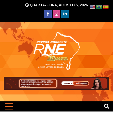
Skip
QUARTA-FEIRA, AGOSTO 5, 2026
to
content
A nova leitura do Brasil
Revi