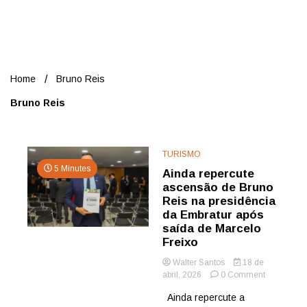
Nord
Home
Bruno Reis
Bruno Reis
TURISMO
5 Minutes
Ainda repercute
ascensão de Bruno
Reis na presidência
da Embratur após
saída de Marcelo
Freixo
Walter Santos
18 de
on
abril, 2026
0 Comment
Ainda
Ainda repercute a
repercute