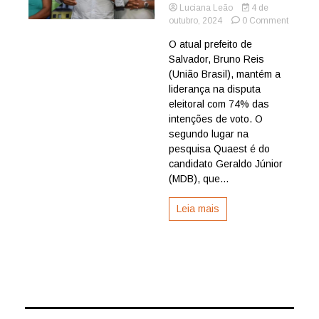
Luciana Leão
4 de
on
outubro, 2024
0 Comment
Atual
O atual prefeito de
prefeito
Salvador, Bruno Reis
Bruno
Reis
(União Brasil), mantém a
lidera
liderança na disputa
disputa
eleitoral com 74% das
com
intenções de voto. O
74%
segundo lugar na
dos
pesquisa Quaest é do
votos,
diz
candidato Geraldo Júnior
Quaest
(MDB), que...
Leia mais