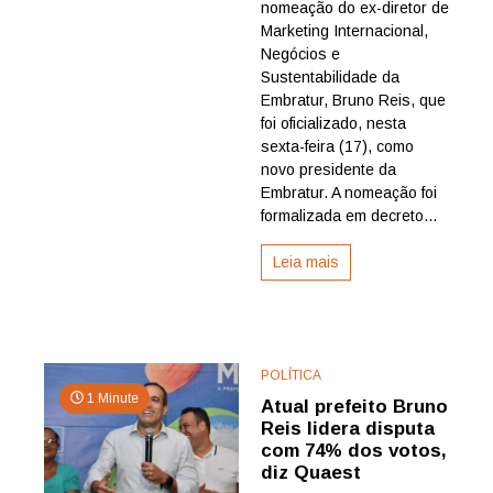
nomeação do ex-diretor de
ascensão
de
Marketing Internacional,
Bruno
Negócios e
Reis
Sustentabilidade da
na
Embratur, Bruno Reis, que
presidênci
foi oficializado, nesta
da
sexta-feira (17), como
Embratur
após
novo presidente da
saída
Embratur. A nomeação foi
de
formalizada em decreto...
Marcelo
Freixo
Leia mais
POLÍTICA
1 Minute
Atual prefeito Bruno
Reis lidera disputa
com 74% dos votos,
diz Quaest