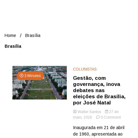
Nord
Home
Brasília
Brasília
COLUNISTAS
3 Minutes
Gestão, com
governança, inova
debates nas
eleições de Brasília,
por José Natal
Walter Santos
27 de
on
maio, 2026
0 Comment
Gestão,
Inaugurada em 21 de abril
com
de 1960, apresentada ao
governanç