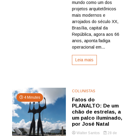
inova
mundo como um dos
debates
projetos arquitetônicos
nas
mais modernos e
eleições
arrojados do século XX,
de
Brasília, capital da
Brasília,
República, agora aos 66
por
José
anos, aponta fadiga
Natal
operacional em...
Leia mais
COLUNISTAS
4 Minutes
Fatos do
PLANALTO: De um
chão de estrelas, a
um palco iluminado,
por José Natal
Walter Santos
28 de