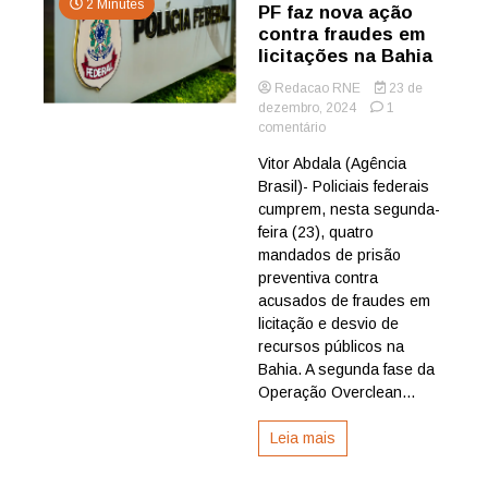
2 Minutes
PF faz nova ação
contra fraudes em
licitações na Bahia
Redacao RNE
23 de
dezembro, 2024
1
em
comentário
PF
Vitor Abdala (Agência
faz
Brasil)- Policiais federais
nova
ação
cumprem, nesta segunda-
contra
feira (23), quatro
fraudes
mandados de prisão
em
preventiva contra
licitações
acusados de fraudes em
na
licitação e desvio de
Bahia
recursos públicos na
Bahia. A segunda fase da
Operação Overclean...
Leia mais