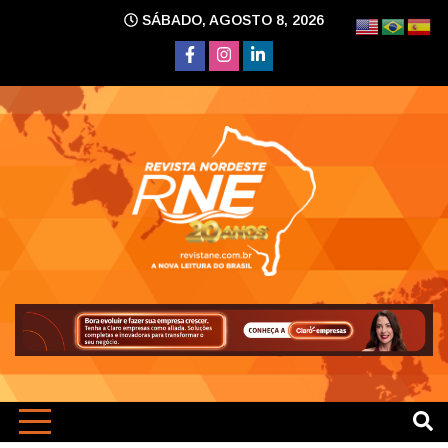
Skip
SÁBADO, AGOSTO 8, 2026
to
content
A nova leitura do Brasil
Revi