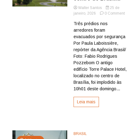
Walter Santos
25 de
on
janeiro, 2026
0 Comment
Tradicio
Três prédios nos
hotel
arredores foram
de
luxo
evacuados por segurança
é
Por Paula Laboissière,
implodi
repórter da Agência Brasil/
no
Foto: Fabio Rodrigues
centro
Pozzebom O antigo
de
edifício Torre Palace Hotel,
Brasília
localizado no centro de
Brasília, foi implodido às
10h01 deste domingo...
Leia mais
BRASIL