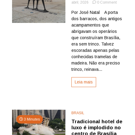
on
abril, 2026
0 Comment
Fatos
Por José Natal A porta
do
dos barracos, dos antigos
PLANALTO
De
acampamentos que
um
abrigavam os operários
chão
que construíram Brasília,
de
era sem trinco. Talvez
estrelas,
escoradas apenas pelas
a
conhecidas tramelas de
um
palco
madeira. Não era preciso
iluminado,
trinco, reinava...
por
José
Leia mais
Natal
BRASIL
3 Minutes
Tradicional hotel de
luxo é implodido no
centro de Brasília