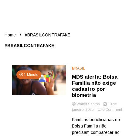
Nord
Home
#BRASILCONTRAFAKE
#BRASILCONTRAFAKE
BRASIL
1 Minute
MDS alerta: Bolsa
Família não exige
cadastro por
biometria
Walter Santos
30 de
on
janeiro, 2025
0 Comment
MDS
Famílias beneficiárias do
alerta:
Bolsa Família não
Bolsa
Família
precisam comparecer ao