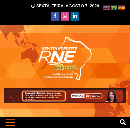
Skip
SEXTA-FEIRA, AGOSTO 7, 2026
to
content
A nova leitura do Brasil
Revi