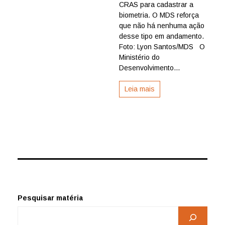
não
CRAS para cadastrar a
exige
biometria. O MDS reforça
cadastro
que não há nenhuma ação
por
desse tipo em andamento.
biometri
Foto: Lyon Santos/MDS O
Ministério do
Desenvolvimento...
Leia mais
Pesquisar matéria