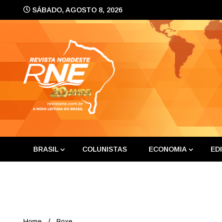
Skip
SÁBADO, AGOSTO 8, 2026
to
content
A nova leitura do Brasil
Revis
BRASIL
COLUNISTAS
ECONOMIA
ED
Home
Boxe