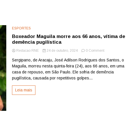
ESPORTES
Boxeador Maguila morre aos 66 anos, vítima de
demência pugilística
on
Redacao RNE
24 de outubro, 2024
0 Comment
Boxeador
Sergipano, de Aracaju, José Adilson Rodrigues dos Santos, o
Maguila
Maguila, morreu nesta quinta-feira (24), aos 66 anos, em uma
morre
aos
casa de repouso, em São Paulo. Ele sofria de demência
66
pugilística, causada por repetitivos golpes...
anos,
vítima
Leia mais
de
demência
pugilística