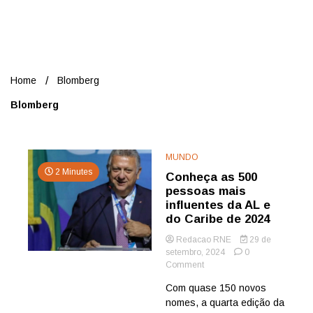
Nord
Home
Blomberg
Blomberg
MUNDO
2 Minutes
Conheça as 500
pessoas mais
influentes da AL e
do Caribe de 2024
Redacao RNE
29 de
setembro, 2024
0
on
Comment
Conheça
Com quase 150 novos
as
nomes, a quarta edição da
500