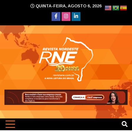
Skip
QUINTA-FEIRA, AGOSTO 6, 2026
to
content
A nova leitura do Brasil
Revi