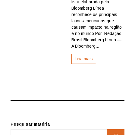
pessoas
lista elaborada pela
mais
Bloomberg Línea
influentes
reconhece os principais
da
latino-americanos que
AL
causam impacto na região
e
e no mundo Por Redação
do
Caribe
Brasil Bloomberg Línea —
de
A Bloomberg...
2024
Leia mais
Pesquisar matéria