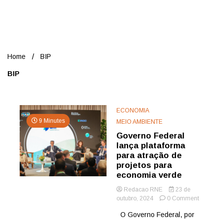
Nord
Home
BIP
BIP
ECONOMIA
9 Minutes
MEIO AMBIENTE
Governo Federal
lança plataforma
para atração de
projetos para
economia verde
Redacao RNE
23 de
on
outubro, 2024
0 Comment
Govern
O Governo Federal, por
Federal