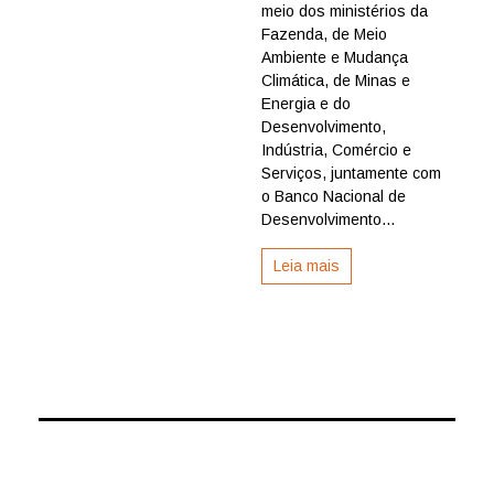
meio dos ministérios da
lança
platafo
Fazenda, de Meio
para
Ambiente e Mudança
atração
Climática, de Minas e
de
Energia e do
projetos
Desenvolvimento,
para
Indústria, Comércio e
econom
verde
Serviços, juntamente com
o Banco Nacional de
Desenvolvimento...
Leia mais