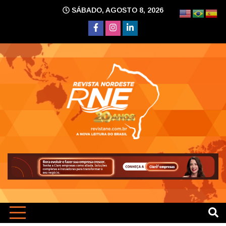
Skip
SÁBADO, AGOSTO 8, 2026
to
content
A nova leitura do Brasil
Revi