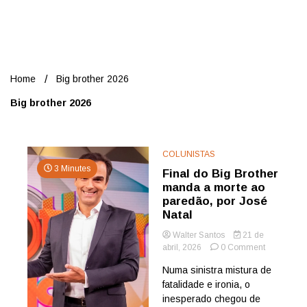
Nord
Home
Big brother 2026
Big brother 2026
COLUNISTAS
3 Minutes
Final do Big Brother
manda a morte ao
paredão, por José
Natal
Walter Santos
21 de
on
abril, 2026
0 Comment
Final
Numa sinistra mistura de
do
fatalidade e ironia, o
Big
Brother
inesperado chegou de