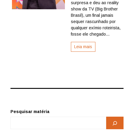
manda
surpresa e deu ao reality
a
show da TV (Big Brother
morte
Brasil), um final jamais
ao
sequer rascunhado por
paredão,
qualquer exímio roteirista,
por
José
fosse ele chegado...
Natal
Leia mais
Pesquisar matéria