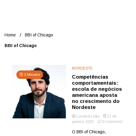
Nord
Home
BBI of Chicago
BBI of Chicago
NORDESTE
3 Minutes
Competências
comportamentais:
escola de negócios
americana aposta
no crescimento do
Nordeste
Luciana Leão
21 de
on
janeiro, 2025
0 Comment
Competê
O BBI of Chicago,
comport