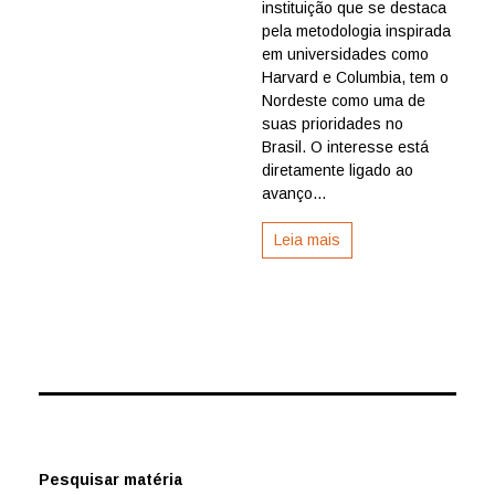
instituição que se destaca
escola
de
pela metodologia inspirada
negócio
em universidades como
america
Harvard e Columbia, tem o
aposta
Nordeste como uma de
no
suas prioridades no
crescim
Brasil. O interesse está
do
Nordest
diretamente ligado ao
avanço...
Leia mais
Pesquisar matéria