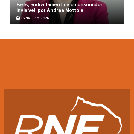
Bets, endividamento e o consumidor
invisível, por Andrea Mottola
16 de julho, 2026