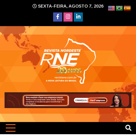
Skip
SEXTA-FEIRA, AGOSTO 7, 2026
to
content
A nova leitura do Brasil
Revi