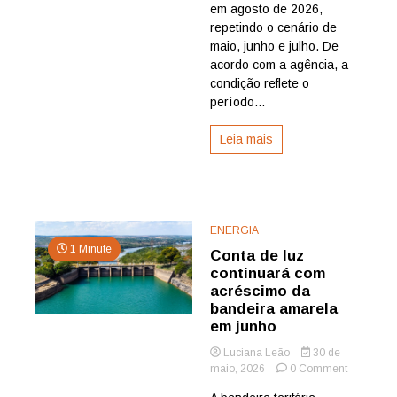
em agosto de 2026,
agosto
repetindo o cenário de
maio, junho e julho. De
acordo com a agência, a
condição reflete o
período...
Leia mais
ENERGIA
1 Minute
Conta de luz
continuará com
acréscimo da
bandeira amarela
em junho
Luciana Leão
30 de
on
maio, 2026
0 Comment
Conta