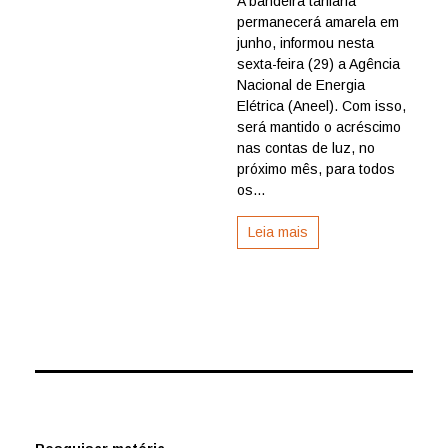
A bandeira tarifária
de
permanecerá amarela em
luz
continuar
junho, informou nesta
com
sexta-feira (29) a Agência
acréscimo
Nacional de Energia
da
Elétrica (Aneel). Com isso,
bandeira
será mantido o acréscimo
amarela
nas contas de luz, no
em
junho
próximo mês, para todos
os...
Leia mais