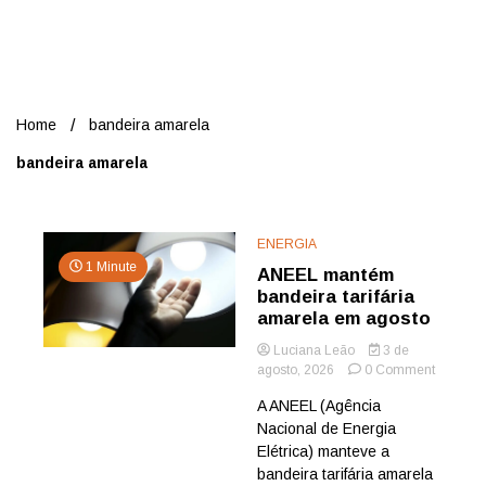
Nord
Home
bandeira amarela
bandeira amarela
ENERGIA
1 Minute
ANEEL mantém
bandeira tarifária
amarela em agosto
Luciana Leão
3 de
on
agosto, 2026
0 Comment
ANEEL
A ANEEL (Agência
mantém
Nacional de Energia
bandeira
tarifária
Elétrica) manteve a
amarela
bandeira tarifária amarela
em