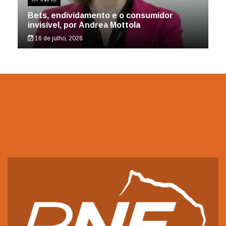
Bets, endividamento e o consumidor
invisível, por Andrea Mottola
16 de julho, 2026