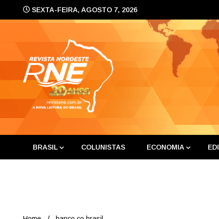
Skip
SEXTA-FEIRA, AGOSTO 7, 2026
to
content
A nova leitura do Brasil
Revis
BRASIL
COLUNISTAS
ECONOMIA
ED
Home
banco co brasil