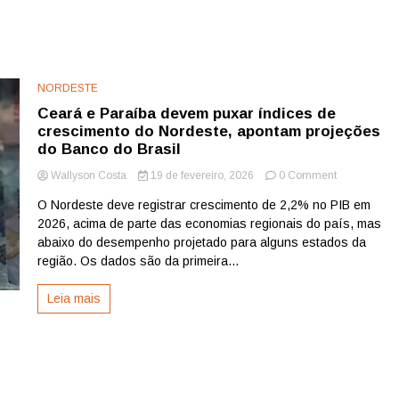
NORDESTE
Ceará e Paraíba devem puxar índices de
crescimento do Nordeste, apontam projeções
do Banco do Brasil
on
Wallyson Costa
19 de fevereiro, 2026
0 Comment
Ceará
O Nordeste deve registrar crescimento de 2,2% no PIB em
e
2026, acima de parte das economias regionais do país, mas
Paraíba
devem
abaixo do desempenho projetado para alguns estados da
puxar
região. Os dados são da primeira...
índices
de
Leia mais
crescimento
do
Nordeste,
apontam
projeções
do