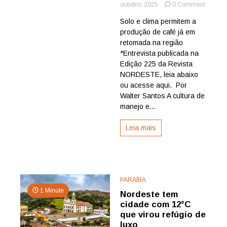
on
outubro, 2025
0 Comment
Bananei
Solo e clima permitem a
no
produção de café já em
Brejo
paraiba
retomada na região
se
*Entrevista publicada na
credenc
Edição 225 da Revista
como
NORDESTE, leia abaixo
produto
ou acesse aqui. Por
de
Walter Santos A cultura de
uvas
com
manejo e...
foco
na
Leia mais
consoli
de
vinhos
PARAÍBA
1 Minute
Nordeste tem
cidade com 12°C
que virou refúgio de
luxo