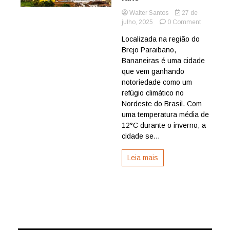
Walter Santos
27 de
on
julho, 2025
0 Comment
Nordeste
Localizada na região do
tem
Brejo Paraibano,
cidade
com
Bananeiras é uma cidade
12°C
que vem ganhando
que
notoriedade como um
virou
refúgio climático no
refúgio
Nordeste do Brasil. Com
de
uma temperatura média de
luxo
12°C durante o inverno, a
cidade se...
Leia mais