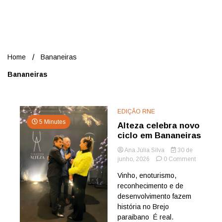
Nord
Home
Bananeiras
Bananeiras
EDIÇÃO RNE
5 Minutes
Alteza celebra novo
ciclo em Bananeiras
Ana Júlia Silva
30 de
on
junho, 2026
0 Comment
Alteza
Vinho, enoturismo,
celebra
reconhecimento e de
novo
ciclo
desenvolvimento fazem
em
história no Brejo
Bananeir
paraibano É real.