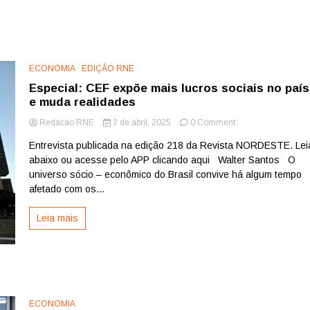
ECONOMIA
EDIÇÃO RNE
Especial: CEF expõe mais lucros sociais no país
e muda realidades
on
Redacao RNE
2 de abril, 2025
0 Comment
Especial:
Entrevista publicada na edição 218 da Revista NORDESTE. Lei
CEF
abaixo ou acesse pelo APP clicando aqui Walter Santos O
expõe
mais
universo sócio – econômico do Brasil convive há algum tempo
lucros
afetado com os...
sociais
no
Leia mais
país
e
muda
realidades
ECONOMIA