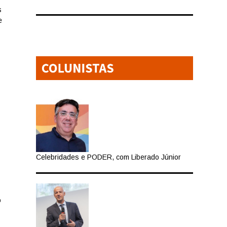
s
e
Celebridades e PODER, com Liberado Júnior
o