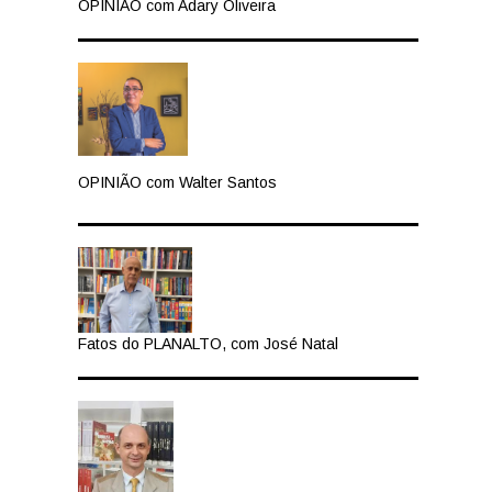
OPINIÃO com Adary Oliveira
ra
OPINIÃO com Walter Santos
os
s
Fatos do PLANALTO, com José Natal