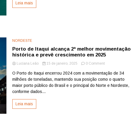
Leia mais
em
46
anos
NORDESTE
Porto de Itaqui alcança 2ª melhor movimentação
histórica e prevê crescimento em 2025
on
Luciana Leão
15 de janeiro, 2025
0 Comment
Porto
O Porto do Itaqui encerrou 2024 com a movimentação de 34
de
milhões de toneladas, mantendo sua posição como o quarto
Itaqui
alcança
maior porto público do Brasil e o principal do Norte e Nordeste,
2ª
conforme dados...
melhor
movimentação
Leia mais
histórica
e
prevê
crescimento
em