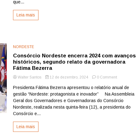
que...
projeta
futuro
Leia mais
da
economia
NORDESTE
Consórcio Nordeste encerra 2024 com avanços
históricos, segundo relato da governadora
Fátima Bezerra
on
Walter Santos
12 de dezembro, 2024
0 Comment
Consórcio
Presidenta Fátima Bezerra apresentou o relatório anual de
Nordeste
gestão “Nordeste: protagonista e inovador” Na Assembleia
encerra
2024
Geral dos Governadores e Governadoras do Consórcio
com
Nordeste, realizada nesta quinta-feira (12), a presidenta do
avanços
Consórcio e...
históricos,
segundo
Leia mais
relato
da
governadora