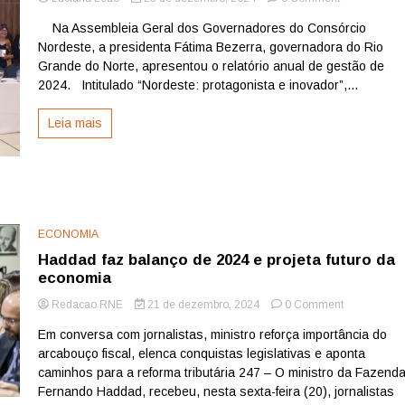
Consórcio
Na Assembleia Geral dos Governadores do Consórcio
Nordeste
Nordeste, a presidenta Fátima Bezerra, governadora do Rio
encerra
2024
Grande do Norte, apresentou o relatório anual de gestão de
com
2024. Intitulado “Nordeste: protagonista e inovador”,...
avanços
históricos
Leia mais
para
a
região
ECONOMIA
Haddad faz balanço de 2024 e projeta futuro da
economia
on
Redacao RNE
21 de dezembro, 2024
0 Comment
Haddad
Em conversa com jornalistas, ministro reforça importância do
faz
arcabouço fiscal, elenca conquistas legislativas e aponta
balanço
de
caminhos para a reforma tributária 247 – O ministro da Fazenda
2024
Fernando Haddad, recebeu, nesta sexta-feira (20), jornalistas
e