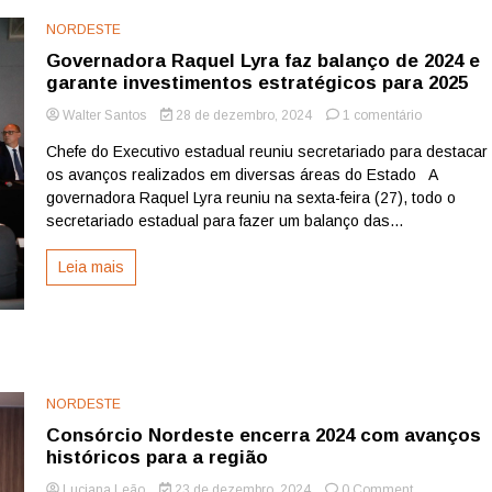
2025
NORDESTE
Governadora Raquel Lyra faz balanço de 2024 e
garante investimentos estratégicos para 2025
em
Walter Santos
28 de dezembro, 2024
1 comentário
Governado
Chefe do Executivo estadual reuniu secretariado para destacar
Raquel
os avanços realizados em diversas áreas do Estado A
Lyra
faz
governadora Raquel Lyra reuniu na sexta-feira (27), todo o
balanço
secretariado estadual para fazer um balanço das...
de
2024
Leia mais
e
garante
investiment
estratégico
para
2025
NORDESTE
Consórcio Nordeste encerra 2024 com avanços
históricos para a região
on
Luciana Leão
23 de dezembro, 2024
0 Comment