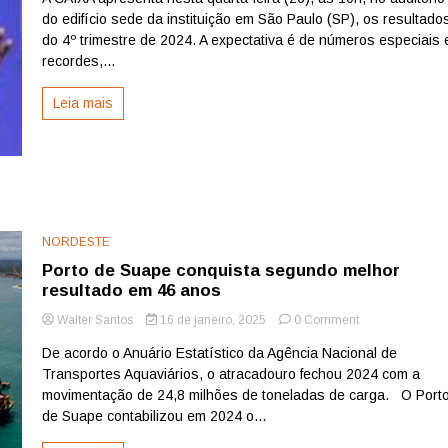
do edifício sede da instituição em São Paulo (SP), os resultado
CEF
apresenta
do 4º trimestre de 2024. A expectativa é de números especiais 
nesta
recordes,...
4ª
feira
Leia mais
Balanço
do
4º
trimestre
de
2024
com
números
NORDESTE
históricos
Porto de Suape conquista segundo melhor
resultado em 46 anos
on
Walter Santos
16 de janeiro, 2025
0 Comment
Porto
De acordo o Anuário Estatístico da Agência Nacional de
de
Transportes Aquaviários, o atracadouro fechou 2024 com a
Suape
conquista
movimentação de 24,8 milhões de toneladas de carga. O Port
segundo
de Suape contabilizou em 2024 o...
melhor
resultado