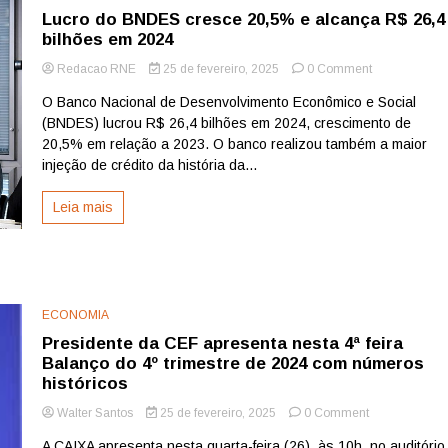
Lucro do BNDES cresce 20,5% e alcança R$ 26,4
bilhões em 2024
on
Redacao RNE
25 de fevereiro, 2025
0 Comment
Lucro
O Banco Nacional de Desenvolvimento Econômico e Social
do
(BNDES) lucrou R$ 26,4 bilhões em 2024, crescimento de
BNDES
cresce
20,5% em relação a 2023. O banco realizou também a maior
20,5%
injeção de crédito da história da...
e
alcança
Leia mais
R$
26,4
bilhões
em
2024
ECONOMIA
Presidente da CEF apresenta nesta 4ª feira
Balanço do 4º trimestre de 2024 com números
históricos
on
Walter Santos
25 de fevereiro, 2025
0 Comment
Presidente
A CAIXA apresenta nesta quarta-feira (26), às 10h, no auditório
da