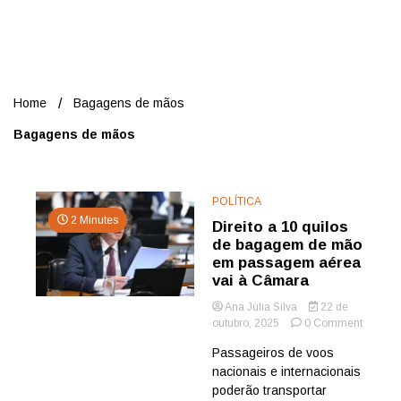
Nord
Home
Bagagens de mãos
Bagagens de mãos
POLÍTICA
2 Minutes
Direito a 10 quilos
de bagagem de mão
em passagem aérea
vai à Câmara
Ana Júlia Silva
22 de
on
outubro, 2025
0 Comment
Direito
Passageiros de voos
a
nacionais e internacionais
10
quilos
poderão transportar