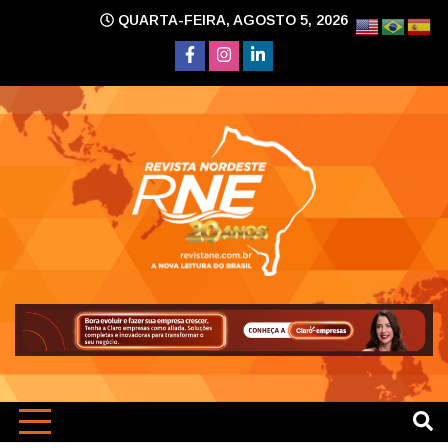
Skip
QUARTA-FEIRA, AGOSTO 5, 2026
to
content
A nova leitura do Brasil
Revi