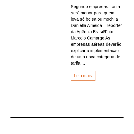
Aéreas
Segundo empresas, tarifa
terão
será menor para quem
que
explicar
leva só bolsa ou mochila
mudanç
Daniella Almeida – repórter
na
da Agência Brasil/Foto:
cobranç
Marcelo Camargo As
de
empresas aéreas deverão
bagage
explicar a implementação
de
mão
de uma nova categoria de
tarifa,...
Leia mais