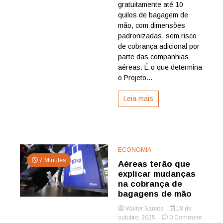
de
gratuitamente até 10
bagag
quilos de bagagem de
de
mão, com dimensões
mão
padronizadas, sem risco
em
de cobrança adicional por
passag
aérea
parte das companhias
vai
aéreas. É o que determina
à
o Projeto...
Câmar
Leia mais
ECONOMIA
7 Minutes
Aéreas terão que
explicar mudanças
na cobrança de
bagagens de mão
Walter Santos
18 de
on
outubro, 2025
0 Comment