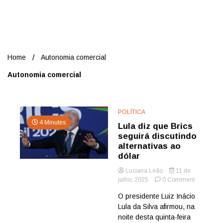
Nord
Home
Autonomia comercial
Autonomia comercial
POLÍTICA
4 Minutes
Lula diz que Brics
seguirá discutindo
alternativas ao
dólar
Luciana Leão
11 de
on
julho, 2025
0 Comment
Lula
O presidente Luiz Inácio
diz
Lula da Silva afirmou, na
que
Brics
noite desta quinta-feira