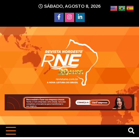
Skip
SÁBADO, AGOSTO 8, 2026
to
content
A nova leitura do Brasil
Revi