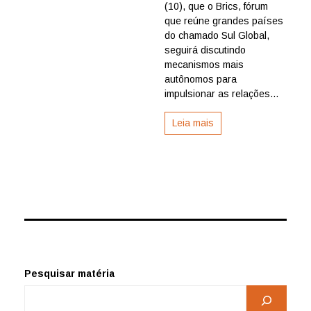
seguirá
(10), que o Brics, fórum
discutindo
que reúne grandes países
alternativa
do chamado Sul Global,
ao
seguirá discutindo
dólar
mecanismos mais
autônomos para
impulsionar as relações...
Leia mais
Pesquisar matéria