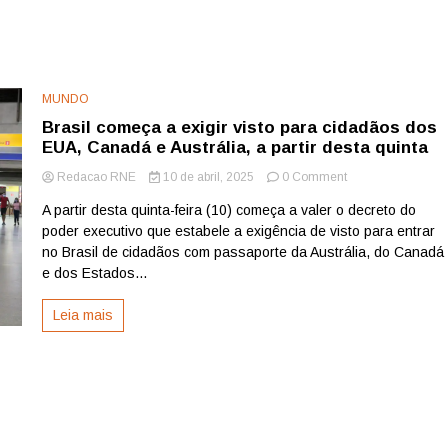
MUNDO
Brasil começa a exigir visto para cidadãos dos
EUA, Canadá e Austrália, a partir desta quinta
on
Redacao RNE
10 de abril, 2025
0 Comment
Brasil
A partir desta quinta-feira (10) começa a valer o decreto do
começa
poder executivo que estabele a exigência de visto para entrar
a
exigir
no Brasil de cidadãos com passaporte da Austrália, do Canadá
visto
e dos Estados...
para
cidadãos
Leia mais
dos
EUA,
Canadá
e
Austrália,
a
partir
desta