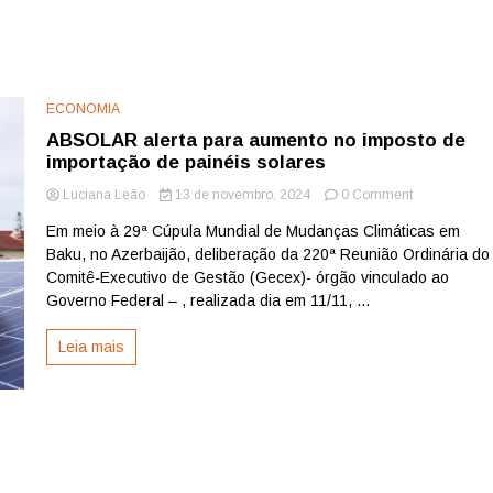
ECONOMIA
ABSOLAR alerta para aumento no imposto de
importação de painéis solares
on
Luciana Leão
13 de novembro, 2024
0 Comment
ABSOLAR
Em meio à 29ª Cúpula Mundial de Mudanças Climáticas em
alerta
Baku, no Azerbaijão, deliberação da 220ª Reunião Ordinária do
para
aumento
Comitê-Executivo de Gestão (Gecex)- órgão vinculado ao
no
Governo Federal – , realizada dia em 11/11, ...
imposto
de
Leia mais
importação
de
painéis
solares