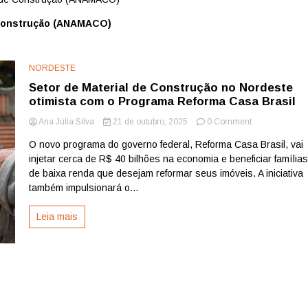
 Construção (ANAMACO)
NORDESTE
Setor de Material de Construção no Nordeste
otimista com o Programa Reforma Casa Brasil
on
Ana Júlia Silva
21 de outubro, 2025
0 Comment
Setor
O novo programa do governo federal, Reforma Casa Brasil, vai
de
injetar cerca de R$ 40 bilhões na economia e beneficiar família
Material
de
de baixa renda que desejam reformar seus imóveis. A iniciativa
Construção
também impulsionará o...
no
Nordeste
Leia mais
otimista
com
o
Programa
Reforma
Casa
Brasil