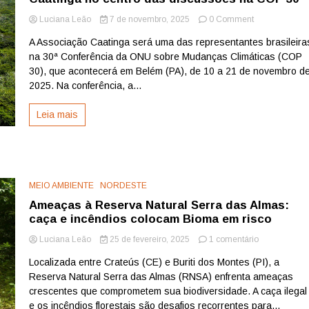
on
Luciana Leão
7 de novembro, 2025
0 Comment
Caatinga
A Associação Caatinga será uma das representantes brasileira
no
na 30ª Conferência da ONU sobre Mudanças Climáticas (COP
centro
das
30), que acontecerá em Belém (PA), de 10 a 21 de novembro d
discussões
2025. Na conferência, a...
na
COP
Leia mais
30
MEIO AMBIENTE
NORDESTE
Ameaças à Reserva Natural Serra das Almas:
caça e incêndios colocam Bioma em risco
em
Luciana Leão
25 de fevereiro, 2025
1 comentário
Ameaças
Localizada entre Crateús (CE) e Buriti dos Montes (PI), a
à
Reserva Natural Serra das Almas (RNSA) enfrenta ameaças
Reserva
Natural
crescentes que comprometem sua biodiversidade. A caça ilegal
Serra
e os incêndios florestais são desafios recorrentes para...