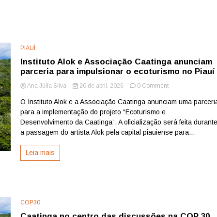
PIAUÍ
Instituto Alok e Associação Caatinga anunciam
parceria para impulsionar o ecoturismo no Piauí
on
Ana Júlia Silva
20 de abril, 2026
0 Comment
Instituto
O Instituto Alok e a Associação Caatinga anunciam uma parceri
Alok
para a implementação do projeto “Ecoturismo e
e
Associação
Desenvolvimento da Caatinga”. A oficialização será feita durant
Caatinga
a passagem do artista Alok pela capital piauiense para...
anunciam
parceria
Leia mais
para
impulsionar
o
ecoturismo
no
Piauí
COP30
Caatinga no centro das discussões na COP 30