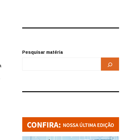
Pesquisar matéria
a
e