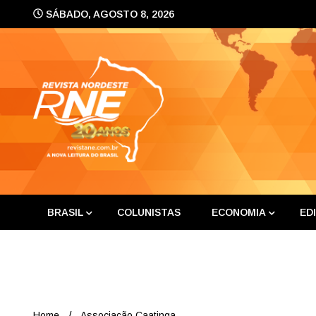
Skip
SÁBADO, AGOSTO 8, 2026
to
content
A nova leitura do Brasil
Revis
BRASIL
COLUNISTAS
ECONOMIA
ED
Home
Associação Caatinga