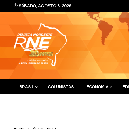
Skip
SÁBADO, AGOSTO 8, 2026
to
content
A nova leitura do Brasil
Revis
BRASIL
COLUNISTAS
ECONOMIA
ED
Home
Assassinato