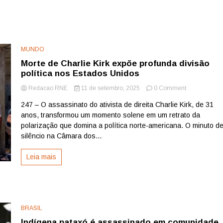
MUNDO
Morte de Charlie Kirk expõe profunda divisão
política nos Estados Unidos
on
Redacao RNE
11 de setembro, 2025
0 Comment
Morte
247 – O assassinato do ativista de direita Charlie Kirk, de 31
de
anos, transformou um momento solene em um retrato da
Charlie
Kirk
polarização que domina a política norte-americana. O minuto d
expõe
silêncio na Câmara dos...
profunda
divisão
Leia mais
política
nos
Estados
Unidos
BRASIL
Indígena pataxó é assassinado em comunidade