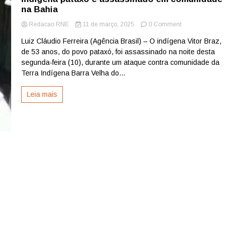
na Bahia
on
Redacao RNE
11 de março, 2025
0 Comment
Indígena
Luiz Cláudio Ferreira (Agência Brasil) – O indígena Vitor Braz,
pataxó
de 53 anos, do povo pataxó, foi assassinado na noite desta
é
assassinado
segunda-feira (10), durante um ataque contra comunidade da
em
Terra Indígena Barra Velha do...
comunidade
na
Leia mais
Bahia