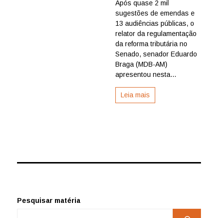
tributária
Após quase 2 mil
inclui
sugestões de emendas e
armas
13 audiências públicas, o
em
relator da regulamentação
Imposto
da reforma tributária no
Seletivo
Senado, senador Eduardo
Braga (MDB-AM)
apresentou nesta...
Leia mais
Pesquisar matéria