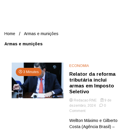
Nord
Home
Armas e munições
Armas e munições
ECONOMIA
3 Minutes
Relator da reforma
tributária inclui
armas em Imposto
Seletivo
Redacao RNE
9 de
dezembro, 2024
0
on
Comment
Relator
Wellton Máximo e Gilberto
da
Costa (Agência Brasil) –
reforma